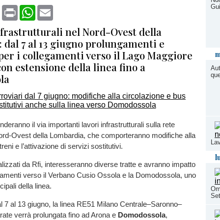
Gui
book
X
Print
WhatsApp
Email
frastrutturali nel Nord-Ovest della
 dal 7 al 13 giugno prolungamenti e
per i collegamenti verso il Lago Maggiore
m
 con estensione della linea fino a
Aut
que
la
deranno il via importanti lavori infrastrutturali sulla rete
 Nord-Ovest della Lombardia, che comporteranno modifiche alla
Lav
reni e l’attivazione di servizi sostitutivi.
l
ealizzati da Rfi, interesseranno diverse tratte e avranno impatto
gamenti verso il Verbano Cusio Ossola e la Domodossola, uno
cipali della linea.
Ome
Se
dal 7 al 13 giugno, la linea RE51 Milano Centrale–Saronno–
ate verrà prolungata fino ad Arona e
Domodossola
,