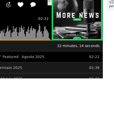
SS3
per