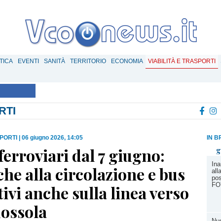
TICA
EVENTI
SANITÀ
TERRITORIO
ECONOMIA
VIABILITÀ E TRASPORTI
RTI
SPORTI
|
06 giugno 2026, 14:05
IN B
ferroviari dal 7 giugno:
g
Ina
he alla circolazione e bus
all
pos
FO
tivi anche sulla linea verso
ossola
Nuo