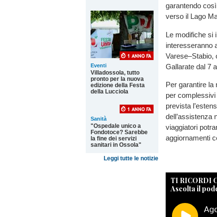
garantendo così u
verso il Lago Ma
Le modifiche si 
interesseranno 
Varese–Stabio, o
Gallarate dal 7 a
Eventi
Villadossola, tutto
pronto per la nuova
Per garantire la 
edizione della Festa
della Lucciola
per complessivi 2
prevista l’estens
dell’assistenza n
Sanità
"Ospedale unico a
viaggiatori potr
Fondotoce? Sarebbe
aggiornamenti cos
la fine dei servizi
sanitari in Ossola"
Leggi tutte le notizie
TI RICORDI
Ascolta il pod