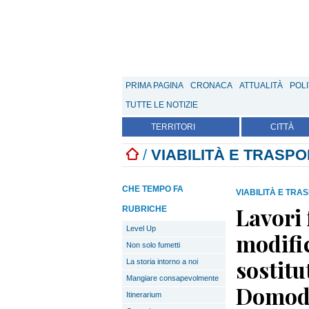
PRIMA PAGINA
CRONACA
ATTUALITÀ
POLI
TUTTE LE NOTIZIE
TERRITORI
CITTÀ
/
VIABILITÀ E TRASPO
CHE TEMPO FA
VIABILITÀ E TRA
Lavori 
RUBRICHE
Level Up
modific
Non solo fumetti
sostitu
La storia intorno a noi
Mangiare consapevolmente
Domod
Itinerarium