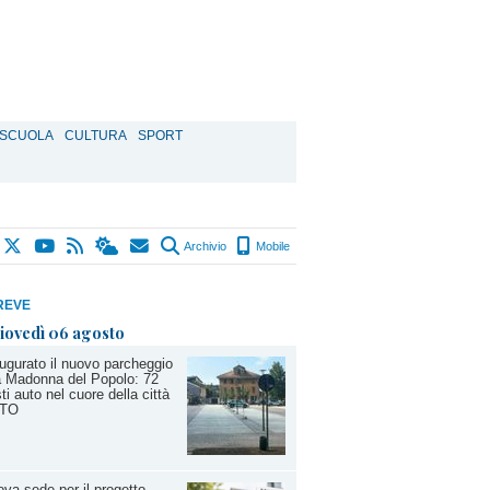
SCUOLA
CULTURA
SPORT
Archivio
Mobile
REVE
iovedì 06 agosto
ugurato il nuovo parcheggio
a Madonna del Popolo: 72
ti auto nel cuore della città
TO
va sede per il progetto