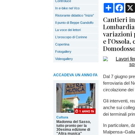
Controluce
Condividi
Face
In e-bike nel Vco
Ristorante didattico “Inizio”
Cantieri in
Il punto di Beppe Gandolfo
Lombardia:
La voce dei lettori
variazioni 
L'oroscopo di Corinne
e l’Ossola,
Copertina
Domodosso
Fotogallery
Videogallery
ACCADEVA UN ANNO FA
Dal 7 giugno pren
ferroviaria del
circolazione dei t
Gli interventi, r
anche sui colle
dei terminali prin
Cultura
Madonna del Sasso,
In particolare, 
tutto pronto per la
30esima edizione di
Malpensa–Gallar
"Altra musica"