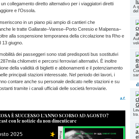
n collegamento diretto alternativo per i viaggiatori diretti
A q
ggiore e l’Ossola.
del
inseriscono in un piano più ampio di cantieri che
anche le tratte Gallarate–Varese–Porto Ceresio e Malpensa–
ltre alla sospensione temporanea della circolazione tra Rho e
Aut
l 13 giugno.
vel
mobilità dei passeggeri sono stati predisposti bus sostitutivi
87mila chilometri e percorsi ferroviari alternativi. È inoltre
ione della validità di biglietti e abbonamenti e il potenziamento
Con
elle principali stazioni interessate. Nel periodo dei lavori, i
sar
anno contare anche su personale dedicato nelle stazioni e su
d
tanti tramite i canali ufficiali delle società ferroviarie.
a.f.
Lav
tra
 COSA È SUCCESSO L’ANNO SCORSO AD AGOSTO?
cast con le notizie da non dimenticare