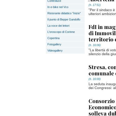
Controluce
(h. 17:51)
In e-bike nel Vco
"Per il sindaco 
Ristorante didattico “Inizio”
ulteriori ambizion
Il punto di Beppe Gandolfo
FdI in mag
La voce dei lettori
di Immovil
L'oroscopo di Corinne
territorio
Copertina
Fotogallery
(h. 16:06)
"La libertà di vo
Videogallery
silenzio della gi
Stresa, co
comunale 
(h. 16:00)
La seduta inaugu
dei Congressi: al
Consorzio R
Economico 
solleva du