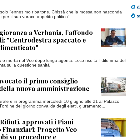
d
è solo l'ennesimo ribaltone. Chissà che la mossa non nasconda
s
i per il suo vorace appetito politico"
gioranza a Verbania, l’affondo
li: "Centrodestra spaccato e
 dimenticato"
to è morta nel Vco dopo lunga agonia. Ecco risolto il dilemma del
unta sulla questione sanità"
nvocato il primo consiglio
della nuova amministrazione
rale è in programma mercoledì 10 giugno alle 21 al Palazzo
l’ordine del giorno convalida degli eletti, giuramento...
ifiuti, approvati i Piani
Finanziari: Progetto Vco
bbi su procedure e