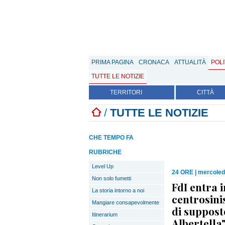
PRIMA PAGINA
CRONACA
ATTUALITÀ
POLI
TUTTE LE NOTIZIE
TERRITORI
CITTÀ
/
TUTTE LE NOTIZIE
CHE TEMPO FA
RUBRICHE
Level Up
24 ORE
|
mercoled
Non solo fumetti
FdI entra 
La storia intorno a noi
centrosini
Mangiare consapevolmente
di suppost
Itinerarium
Albertella