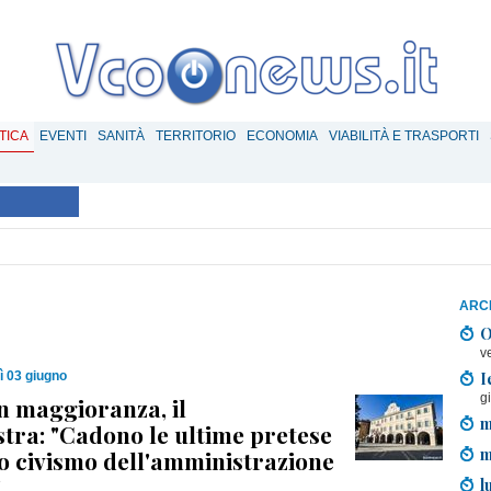
TICA
EVENTI
SANITÀ
TERRITORIO
ECONOMIA
VIABILITÀ E TRASPORTI
ARCH
O
v
I
ì 03 giugno
g
in maggioranza, il
m
stra: "Cadono le ultime pretese
m
o civismo dell'amministrazione
"
l