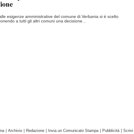
zione
alle esigenze amministrative del comune di Verbania si è scelto
nendo a tutti gli altri comuni una decisione...
ina
|
Archivio
|
Redazione
|
Invia un Comunicato Stampa
|
Pubblicità
|
Scrivi