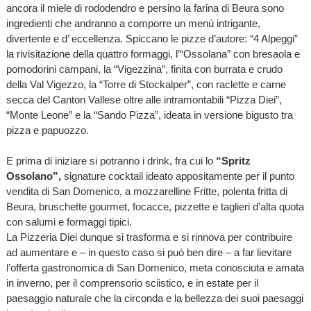
ancora il miele di rododendro e persino la farina di Beura sono
ingredienti che andranno a comporre un menù intrigante,
divertente e d’ eccellenza. Spiccano le pizze d’autore: “4 Alpeggi”
la rivisitazione della quattro formaggi, l’“Ossolana” con bresaola e
pomodorini campani, la “Vigezzina”, finita con burrata e crudo
della Val Vigezzo, la “Torre di Stockalper”, con raclette e carne
secca del Canton Vallese oltre alle intramontabili “Pizza Diei”,
“Monte Leone” e la “Sando Pizza”, ideata in versione bigusto tra
pizza e papuozzo.
E prima di iniziare si potranno i drink, fra cui lo
“Spritz
Ossolano”,
signature cocktail ideato appositamente per il punto
vendita di San Domenico, a mozzarelline Fritte, polenta fritta di
Beura, bruschette gourmet, focacce, pizzette e taglieri d’alta quota
con salumi e formaggi tipici.
La Pizzeria Diei dunque si trasforma e si rinnova per contribuire
ad aumentare e – in questo caso si può ben dire – a far lievitare
l’offerta gastronomica di San Domenico, meta conosciuta e amata
in inverno, per il comprensorio sciistico, e in estate per il
paesaggio naturale che la circonda e la bellezza dei suoi paesaggi