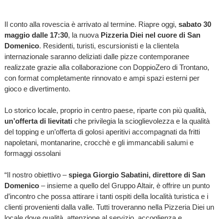
Il conto alla rovescia è arrivato al termine. Riapre oggi,
sabato 30
maggio dalle 17:30
, la nuova
Pizzeria Diei nel cuore di San
Domenico
. Residenti, turisti, escursionisti e la clientela
internazionale saranno deliziati dalle pizze contemporanee
realizzate grazie alla collaborazione con DoppioZero di Trontano,
con format completamente rinnovato e ampi spazi esterni per
gioco e divertimento.
Lo storico locale, proprio in centro paese, riparte con più qualità,
un’offerta di lievitati
che privilegia la scioglievolezza e la qualità
del topping e un’offerta di golosi aperitivi accompagnati da fritti
napoletani, montanarine, crocchè e gli immancabili salumi e
formaggi ossolani
“Il nostro obiettivo –
spiega Giorgio Sabatini, direttore di San
Domenico
– insieme a quello del Gruppo Altair, è offrire un punto
d’incontro che possa attirare i tanti ospiti della località turistica e i
clienti provenienti dalla valle. Tutti troveranno nella Pizzeria Diei un
locale dove qualità, attenzione al servizio, accoglienza e