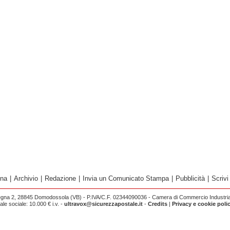
ina
|
Archivio
|
Redazione
|
Invia un Comunicato Stampa
|
Pubblicità
|
Scrivi
egna 2, 28845 Domodossola (VB) - P.IVA/C.F. 02344090036 - Camera di Commercio Industria 
e sociale: 10.000 € i.v. -
ultravox@sicurezzapostale.it
-
Credits
|
Privacy e cookie poli