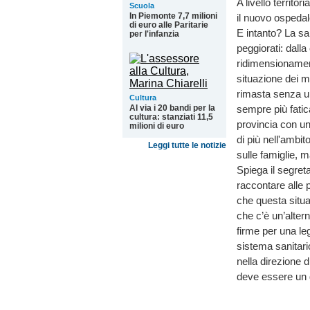
A livello territo
Scuola
In Piemonte 7,7 milioni
il nuovo ospedal
di euro alle Paritarie
E intanto? La san
per l'infanzia
peggiorati: dall
ridimensionament
situazione dei m
rimasta senza un 
Cultura
Al via i 20 bandi per la
sempre più fatic
cultura: stanziati 11,5
provincia con un
milioni di euro
di più nell'ambit
Leggi tutte le notizie
sulle famiglie, m
Spiega il segret
raccontare alle 
che questa situa
che c’è un’alter
firme per una leg
sistema sanitari
nella direzione 
deve essere un dir