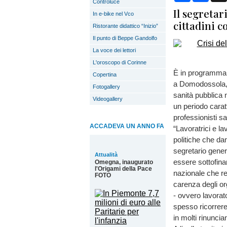
Controluce
Il segretar
In e-bike nel Vco
cittadini c
Ristorante didattico “Inizio”
Il punto di Beppe Gandolfo
La voce dei lettori
L'oroscopo di Corinne
È in programma 
Copertina
a Domodossola, i
Fotogallery
sanità pubblica 
Videogallery
un periodo carat
professionisti sa
ACCADEVA UN ANNO FA
“Lavoratrici e l
politiche che d
segretario gener
Attualità
essere sottofinan
Omegna, inaugurato
l'Origami della Pace
nazionale che reg
FOTO
carenza degli or
- ovvero lavorat
spesso ricorrere 
in molti rinuncia