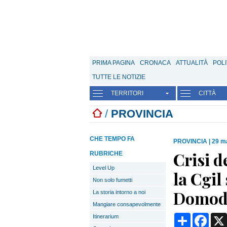
PRIMA PAGINA
CRONACA
ATTUALITÀ
POLI
TUTTE LE NOTIZIE
TERRITORI
CITTÀ
/
PROVINCIA
CHE TEMPO FA
PROVINCIA
|
29 m
Crisi d
RUBRICHE
Level Up
la Cgil
Non solo fumetti
Domod
La storia intorno a noi
Mangiare consapevolmente
Condividi
Face
Itinerarium