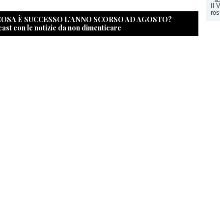
Il 
ro
 COSA È SUCCESSO L’ANNO SCORSO AD AGOSTO?
cast con le notizie da non dimenticare