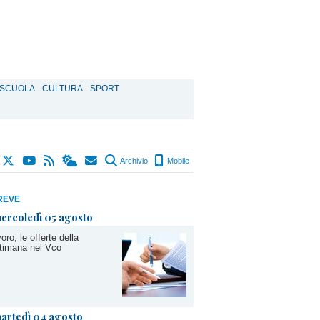
SCUOLA
CULTURA
SPORT
Archivio
Mobile
REVE
ercoledì 05 agosto
oro, le offerte della
timana nel Vco
artedì 04 agosto