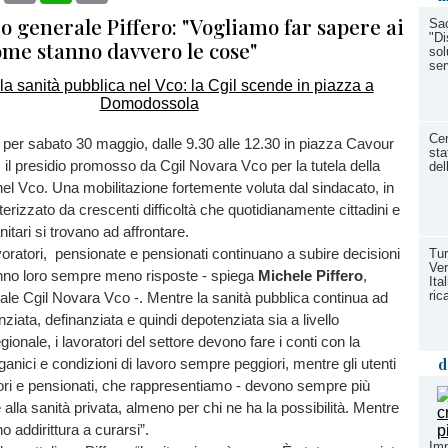
io generale Piffero: "Vogliamo far sapere ai
Sac
"Di
ome stanno davvero le cose"
sol
ser
Cen
per sabato 30 maggio, dalle 9.30 alle 12.30 in piazza Cavour
sta
l presidio promosso da Cgil Novara Vco per la tutela della
del
nel Vco. Una mobilitazione fortemente voluta dal sindacato, in
terizzato da crescenti difficoltà che quotidianamente cittadini e
nitari si trovano ad affrontare.
avoratori, pensionate e pensionati continuano a subire decisioni
Tur
Ver
anno loro sempre meno risposte - spiega
Michele Piffero
,
Ita
ric
ale Cgil Novara Vco -. Mentre la sanità pubblica continua ad
ziata, definanziata e quindi depotenziata sia a livello
ionale, i lavoratori del settore devono fare i conti con la
d
ganici e condizioni di lavoro sempre peggiori, mentre gli utenti
ori e pensionati, che rappresentiamo - devono sempre più
alla sanità privata, almeno per chi ne ha la possibilità. Mentre
no addirittura a curarsi”.
Imp