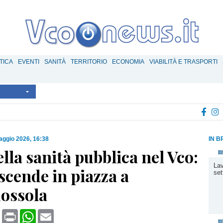
TICA
EVENTI
SANITÀ
TERRITORIO
ECONOMIA
VIABILITÀ E TRASPORTI
aggio 2026, 16:38
IN B
ella sanità pubblica nel Vco:
m
Lav
 scende in piazza a
set
ossola
book
X
Print
WhatsApp
Email
m