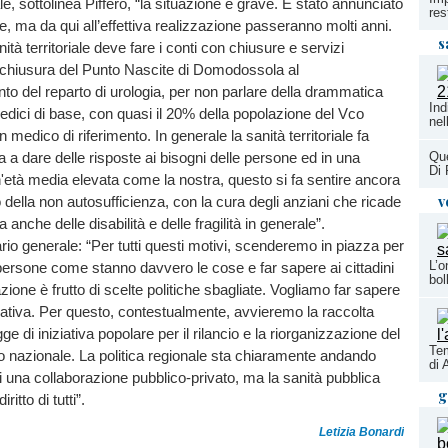
riale, sottolinea Piffero, “la situazione è grave. È stato annunciato
res
e, ma da qui all’effettiva realizzazione passeranno molti anni.
s
ità territoriale deve fare i conti con chiusure e servizi
a chiusura del Punto Nascite di Domodossola al
o del reparto di urologia, per non parlare della drammatica
Ind
edici di base, con quasi il 20% della popolazione del Vco
nel
medico di riferimento. In generale la sanità territoriale fa
a a dare delle risposte ai bisogni delle persone ed in una
Que
Di 
'età media elevata come la nostra, questo si fa sentire ancora
v
o della non autosufficienza, con la cura degli anziani che ricade
a anche delle disabilità e delle fragilità in generale”.
ario generale: “Per tutti questi motivi, scenderemo in piazza per
L’o
persone come stanno davvero le cose e far sapere ai cittadini
bol
zione è frutto di scelte politiche sbagliate. Vogliamo far sapere
nativa. Per questo, contestualmente, avvieremo la raccolta
ge di iniziativa popolare per il rilancio e la riorganizzazione del
Tem
o nazionale. La politica regionale sta chiaramente andando
di 
di una collaborazione pubblico-privato, ma la sanità pubblica
g
itto di tutti”.
Letizia Bonardi