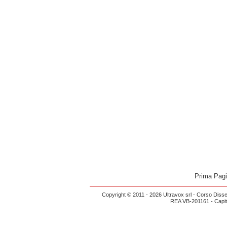
Prima Pag
Copyright © 2011 - 2026 Ultravox srl - Corso Diss
REA VB-201161 - Capital