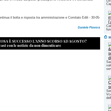
Lut
Cag
ontinua il botta e risposta tra amministrazione e Comitato Edili
- 30-05-
Cal
Daniele Piovera
fun
m
 COSA È SUCCESSO L’ANNO SCORSO AD AGOSTO?
cast con le notizie da non dimenticare
Sac
val
ser
Ser
Vco
del