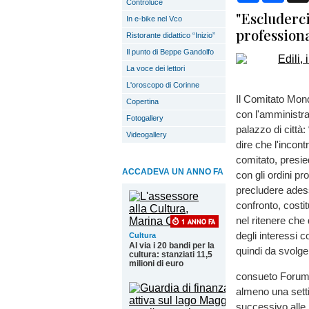
Controluce
"Escluderc
In e-bike nel Vco
profession
Ristorante didattico “Inizio”
Il punto di Beppe Gandolfo
La voce dei lettori
L'oroscopo di Corinne
Il Comitato Mon
Copertina
con l'amministra
Fotogallery
palazzo di città
Videogallery
dire che l'incon
comitato, presied
ACCADEVA UN ANNO FA
con gli ordini pro
precludere adesso
confronto, costi
nel ritenere che 
degli interessi c
Cultura
Al via i 20 bandi per la
quindi da svolger
cultura: stanziati 11,5
milioni di euro
consueto Forum. 
almeno una setti
successivo alle 