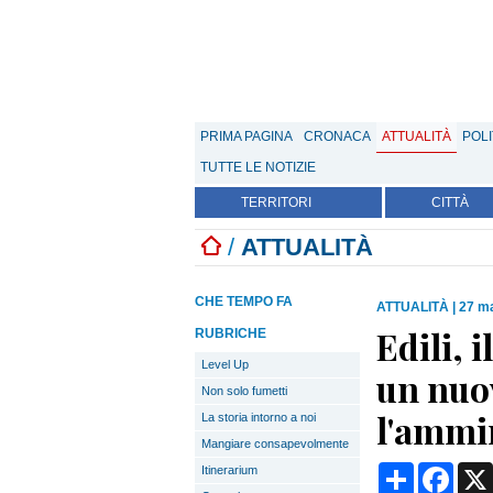
PRIMA PAGINA
CRONACA
ATTUALITÀ
POLI
TUTTE LE NOTIZIE
TERRITORI
CITTÀ
/
ATTUALITÀ
CHE TEMPO FA
ATTUALITÀ
|
27 ma
Edili, 
RUBRICHE
Level Up
un nuo
Non solo fumetti
l'ammi
La storia intorno a noi
Mangiare consapevolmente
Condividi
Face
Itinerarium