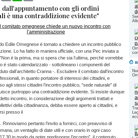
i dall'appuntamento con gli ordini
ali è una contraddizione evidente"
Ser
Alb
do Edile Omegnese è tornato a chiedere un incontro pubblico
Ome
zione. Lo ha fatto in maniera ufficiale, con una Pec inviata a
con
: “Non è la prima, ma si spera che sia l'ultima, perché vorrebbe
m
tro è stato calendarizzato - sottolineano i componenti del
Nuo
uto dall'architetto Cranna -. Escludere il comitato dall’incontro
Orn
fessionali, in quanto portatore di interessi dei cittadini, e
 agli stessi cittadini l’incontro pubblico, “sede naturale” di
tuisce purtroppo una contraddizione evidente. Si insiste dunque
detto incontro, in considerazione degli argomenti trattati e
ollettivi della cittadinanza, debba essere aperto ai cittadini, e
Tra
si presso il
Leg
eco
Rinnoviamo pertanto l’invito a fornirci, con preavviso di
mana, un ventaglio di date utili e con orario in ogni caso
17.30 in modo da poter predisporre l’incontro”, il contenuto