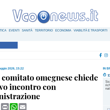
TICA
EVENTI
SANITÀ
TERRITORIO
ECONOMIA
VIABILITÀ E TRASPORTI
ggio 2026, 15:22
IN B
il comitato omegnese chiede
g
Sic
vo incontro con
ric
nat
nistrazione
book
X
Print
WhatsApp
Email