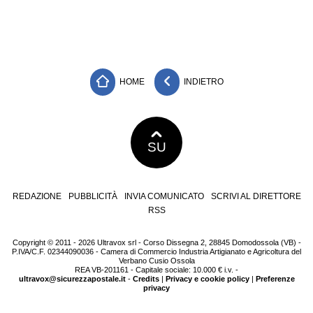
HOME
INDIETRO
SU
REDAZIONE
PUBBLICITÀ
INVIA COMUNICATO
SCRIVI AL DIRETTORE
RSS
Copyright © 2011 - 2026 Ultravox srl - Corso Dissegna 2, 28845 Domodossola (VB) -
P.IVA/C.F. 02344090036 - Camera di Commercio Industria Artigianato e Agricoltura del
Verbano Cusio Ossola
REA VB-201161 - Capitale sociale: 10.000 € i.v. -
ultravox@sicurezzapostale.it
-
Credits
|
Privacy e cookie policy
|
Preferenze
privacy