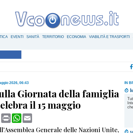
TICA
EVENTI
SANITÀ
TERRITORIO
ECONOMIA
VIABILITÀ E TRASPORTI
ggio 2026, 06:43
IN B
ulla Giornata della famiglia
l
Tut
celebra il 15 maggio
Int
che
book
X
Print
WhatsApp
Email
all’Assemblea Generale delle Nazioni Unite,
v