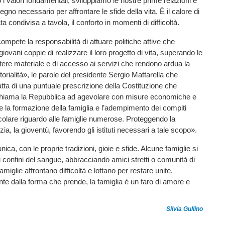
i valori fondamentali, sviluppiamo le nostre prime relazioni e
egno necessario per affrontare le sfide della vita. È il calore di
ta condivisa a tavola, il conforto in momenti di difficoltà.
 compete la responsabilità di attuare politiche attive che
iovani coppie di realizzare il loro progetto di vita, superando le
attere materiale e di accesso ai servizi che rendono ardua la
torialità», le parole del presidente Sergio Mattarella che
atta di una puntuale prescrizione della Costituzione che
 richiama la Repubblica ad agevolare con misure economiche e
e la formazione della famiglia e l’adempimento dei compiti
ticolare riguardo alle famiglie numerose. Proteggendo la
nzia, la gioventù, favorendo gli istituti necessari a tale scopo».
nica, con le proprie tradizioni, gioie e sfide. Alcune famiglie si
i confini del sangue, abbracciando amici stretti o comunità di
amiglie affrontano difficoltà e lottano per restare unite.
e dalla forma che prende, la famiglia è un faro di amore e
Silvia Gullino