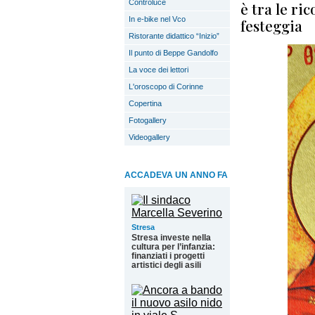
Controluce
è tra le ri
In e-bike nel Vco
festeggia
Ristorante didattico “Inizio”
Il punto di Beppe Gandolfo
La voce dei lettori
L'oroscopo di Corinne
Copertina
Fotogallery
Videogallery
ACCADEVA UN ANNO FA
Stresa
Stresa investe nella
cultura per l’infanzia:
finanziati i progetti
artistici degli asili