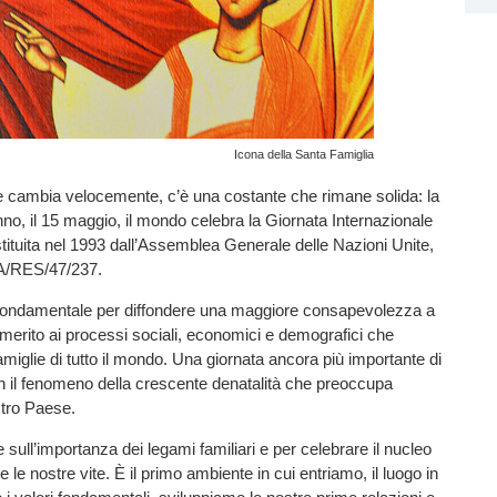
Icona della Santa Famiglia
 cambia velocemente, c’è una costante che rimane solida: la
nno, il 15 maggio, il mondo celebra la Giornata Internazionale
istituita nel 1993 dall’Assemblea Generale delle Nazioni Unite,
 A/RES/47/237.
fondamentale per diffondere una maggiore consapevolezza a
n merito ai processi sociali, economici e demografici che
amiglie di tutto il mondo. Una giornata ancora più importante di
n il fenomeno della crescente denatalità che preoccupa
stro Paese.
ere sull’importanza dei legami familiari e per celebrare il nucleo
 le nostre vite. È il primo ambiente in cui entriamo, il luogo in