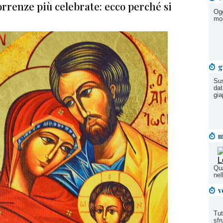
correnze più celebrate: ecco perché si
Ogg
mon
g
Sus
dat
gi
m
Qua
nel
v
Tut
sfr