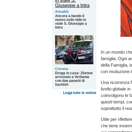
Attualità
Ancora a bando il
nuovo asilo nido in
viale S. Giuseppe a
Intra
In un mondo che
famiglia. Ogni a
della Famiglia, 
Cronaca
con risoluzione
Droga in casa: 20enne
arrestato a Verbania
con due panetti di
Una ricorrenza 
hashish
livello globale i
Leggi tutte le notizie
coinvolgono le f
questi tempi, co
soprattutto il no
Utile per riflett
che tiene insieme