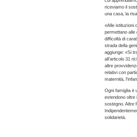
cui apprendiamo 
riceviamo il sost
una casa, la risa
«Alle istituzioni
permettano alle g
difficoltà di car
strada della geni
aggiunge: «Si tr
all’articolo 31
altre provvidenz
relativi con par
maternità, l’infa
Ogni famiglia è u
estendono oltre 
sostegno. Altre f
Indipendentement
solidarietà.