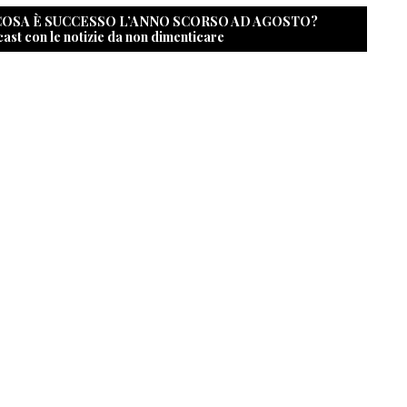
 COSA È SUCCESSO L’ANNO SCORSO AD AGOSTO?
cast con le notizie da non dimenticare