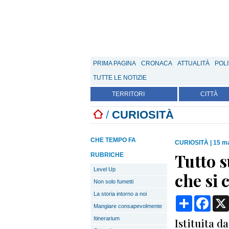
PRIMA PAGINA
CRONACA
ATTUALITÀ
POLI
TUTTE LE NOTIZIE
TERRITORI
CITTÀ
/
CURIOSITÀ
CHE TEMPO FA
CURIOSITÀ
|
15 ma
Tutto s
RUBRICHE
Level Up
che si 
Non solo fumetti
La storia intorno a noi
Condividi
Face
Mangiare consapevolmente
Itinerarium
Istituita d