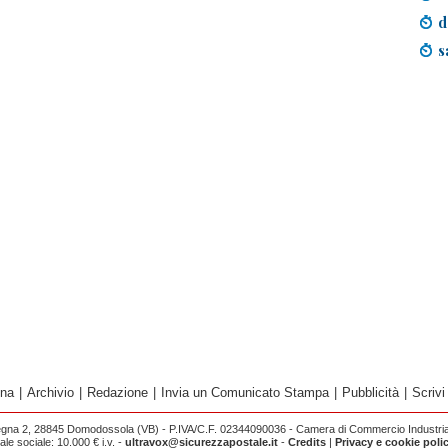
d
s
ina
|
Archivio
|
Redazione
|
Invia un Comunicato Stampa
|
Pubblicità
|
Scrivi
egna 2, 28845 Domodossola (VB) - P.IVA/C.F. 02344090036 - Camera di Commercio Industria 
e sociale: 10.000 € i.v. -
ultravox@sicurezzapostale.it
-
Credits
|
Privacy e cookie poli