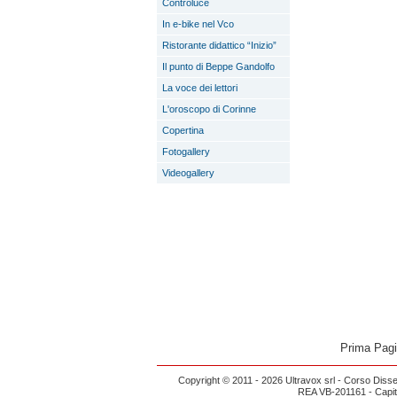
Controluce
In e-bike nel Vco
Ristorante didattico “Inizio”
Il punto di Beppe Gandolfo
La voce dei lettori
L'oroscopo di Corinne
Copertina
Fotogallery
Videogallery
Prima Pag
Copyright © 2011 - 2026 Ultravox srl - Corso Diss
REA VB-201161 - Capital