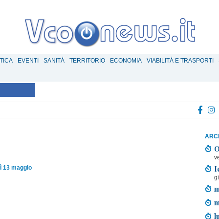
TICA
EVENTI
SANITÀ
TERRITORIO
ECONOMIA
VIABILITÀ E TRASPORTI
ARCH
O
v
I
ì 13 maggio
g
m
m
l