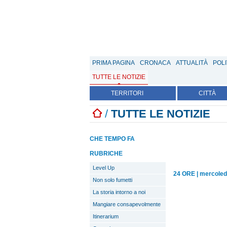
PRIMA PAGINA
CRONACA
ATTUALITÀ
POLI
TUTTE LE NOTIZIE
TERRITORI
CITTÀ
/
TUTTE LE NOTIZIE
CHE TEMPO FA
RUBRICHE
Level Up
24 ORE
|
mercoled
Non solo fumetti
La storia intorno a noi
Mangiare consapevolmente
Itinerarium