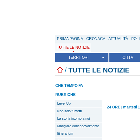
PRIMA PAGINA
CRONACA
ATTUALITÀ
POLI
TUTTE LE NOTIZIE
TERRITORI
CITTÀ
/
TUTTE LE NOTIZIE
CHE TEMPO FA
RUBRICHE
Level Up
24 ORE
|
martedì 
Non solo fumetti
La storia intorno a noi
Mangiare consapevolmente
Itinerarium