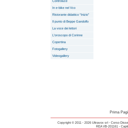
Controluce
In e-bike nel Vco
Ristorante didattico “Inizio”
Il punto di Beppe Gandolfo
La voce dei lettori
L'oroscopo di Corinne
Copertina
Fotogallery
Videogallery
Prima Pag
Copyright © 2011 - 2026 Ultravox srl - Corso Diss
REA VB-201161 - Capital