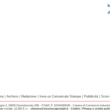
l
d
ina
|
Archivio
|
Redazione
|
Invia un Comunicato Stampa
|
Pubblicità
|
Scrivi
egna 2, 28845 Domodossola (VB) - P.IVA/C.F. 02344090036 - Camera di Commercio Industria 
e sociale: 10.000 € i.v. -
ultravox@sicurezzapostale.it
-
Credits
|
Privacy e cookie poli