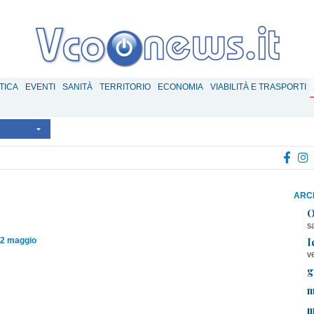
TICA
EVENTI
SANITÀ
TERRITORIO
ECONOMIA
VIABILITÀ E TRASPORTI
ARCH
O
s
I
12 maggio
v
g
m
m