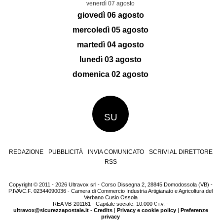
venerdì 07 agosto
giovedì 06 agosto
mercoledì 05 agosto
martedì 04 agosto
lunedì 03 agosto
domenica 02 agosto
SU
REDAZIONE
PUBBLICITÀ
INVIA COMUNICATO
SCRIVI AL DIRETTORE
RSS
Copyright © 2011 - 2026 Ultravox srl - Corso Dissegna 2, 28845 Domodossola (VB) -
P.IVA/C.F. 02344090036 - Camera di Commercio Industria Artigianato e Agricoltura del
Verbano Cusio Ossola
REA VB-201161 - Capitale sociale: 10.000 € i.v. -
ultravox@sicurezzapostale.it
-
Credits
|
Privacy e cookie policy
|
Preferenze
privacy