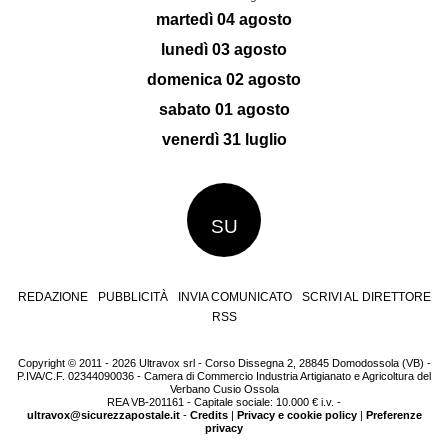
martedì 04 agosto
lunedì 03 agosto
domenica 02 agosto
sabato 01 agosto
venerdì 31 luglio
SU
REDAZIONE
PUBBLICITÀ
INVIA COMUNICATO
SCRIVI AL DIRETTORE
RSS
Copyright © 2011 - 2026 Ultravox srl - Corso Dissegna 2, 28845 Domodossola (VB) -
P.IVA/C.F. 02344090036 - Camera di Commercio Industria Artigianato e Agricoltura del
Verbano Cusio Ossola
REA VB-201161 - Capitale sociale: 10.000 € i.v. -
ultravox@sicurezzapostale.it
-
Credits
|
Privacy e cookie policy
|
Preferenze
privacy