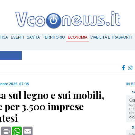
TICA
EVENTI
SANITÀ
TERRITORIO
ECONOMIA
VIABILITÀ E TRASPORTI
tobre 2025, 07:35
IN B
a sul legno e sui mobili,
v
Com
e per 3.500 imprese
uti
opp
un 
tesi
digi
g
book
X
Print
WhatsApp
Email
Idr