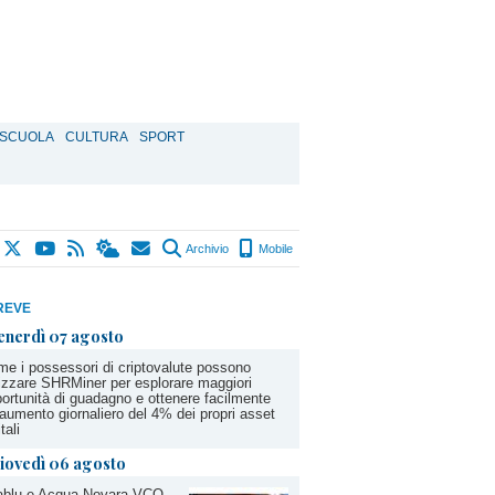
SCUOLA
CULTURA
SPORT
Archivio
Mobile
REVE
enerdì 07 agosto
e i possessori di criptovalute possono
lizzare SHRMiner per esplorare maggiori
ortunità di guadagno e ottenere facilmente
aumento giornaliero del 4% dei propri asset
tali
iovedì 06 agosto
ablu e Acqua Novara VCO,