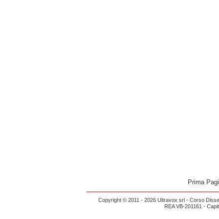
Prima Pag
Copyright © 2011 - 2026 Ultravox srl - Corso Diss
REA VB-201161 - Capital