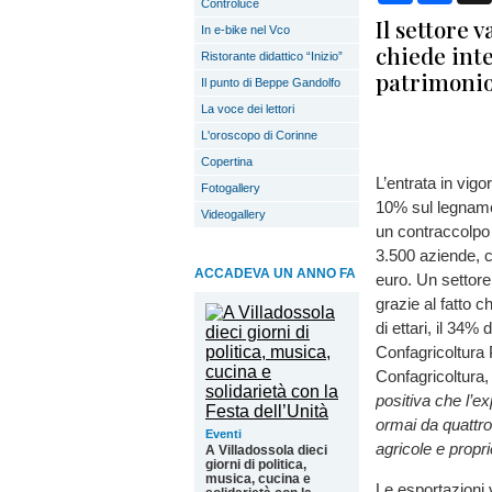
Controluce
Il settore 
In e-bike nel Vco
chiede int
Ristorante didattico “Inizio”
patrimonio
Il punto di Beppe Gandolfo
La voce dei lettori
L'oroscopo di Corinne
Copertina
L’entrata in vigo
Fotogallery
10% sul legname 
Videogallery
un contraccolpo 
3.500 aziende, c
ACCADEVA UN ANNO FA
euro. Un settore
grazie al fatto c
di ettari, il 34% 
Confagricoltura
Confagricoltura,
positiva che l’e
ormai da quattro a
Eventi
agricole e propri
A Villadossola dieci
giorni di politica,
musica, cucina e
Le esportazioni 