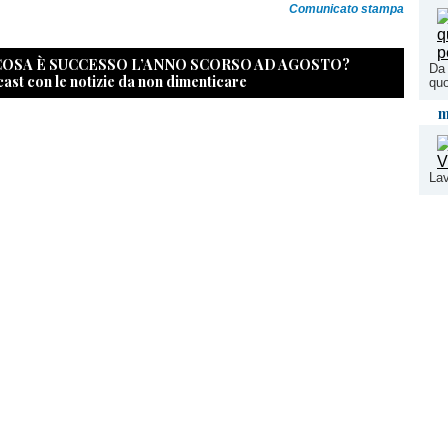
Comunicato stampa
 COSA È SUCCESSO L’ANNO SCORSO AD AGOSTO?
Da 
cast con le notizie da non dimenticare
quo
m
Lav