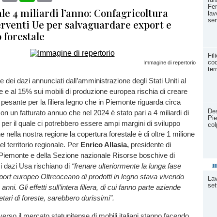
Fem
vale 4 miliardi l’anno: Confagricoltura
lav
ser
erventi Ue per salvaguardare export e
 forestale
Fil
coo
Immagine di repertorio
ter
re dei dazi annunciati dall’amministrazione degli Stati Uniti al
e al 15% sui mobili di produzione europea rischia di creare
pesante per la filiera legno che in Piemonte riguarda circa
Des
on un fatturato annuo che nel 2024 è stato pari a 4 miliardi di
Pie
 per il quale ci potrebbero essere ampi margini di sviluppo
col
he nella nostra regione la copertura forestale è di oltre 1 milione
del territorio regionale. Per
Enrico Allasia,
presidente di
 Piemonte e della Sezione nazionale Risorse boschive di
m
 i dazi Usa rischiano di
“frenare ulteriormente la lunga fase
xport europeo Oltreoceano di prodotti in legno stava vivendo
Lav
set
nni. Gli effetti sull’intera filiera, di cui fanno parte aziende
etari di foreste, sarebbero durissimi”.
verso il mercato statunitense di mobili italiani stanno facendo