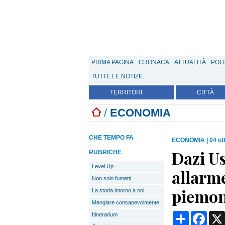
PRIMA PAGINA
CRONACA
ATTUALITÀ
POLI
TUTTE LE NOTIZIE
TERRITORI
CITTÀ
/
ECONOMIA
CHE TEMPO FA
ECONOMIA
|
04 ot
Dazi Us
RUBRICHE
Level Up
allarm
Non solo fumetti
piemon
La storia intorno a noi
Mangiare consapevolmente
Condividi
Face
Itinerarium