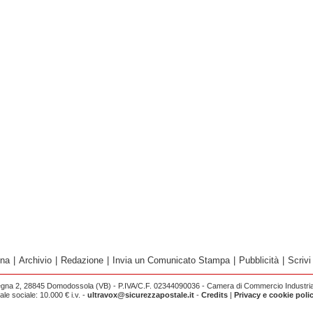
ina
|
Archivio
|
Redazione
|
Invia un Comunicato Stampa
|
Pubblicità
|
Scrivi
egna 2, 28845 Domodossola (VB) - P.IVA/C.F. 02344090036 - Camera di Commercio Industria 
e sociale: 10.000 € i.v. -
ultravox@sicurezzapostale.it
-
Credits
|
Privacy e cookie poli