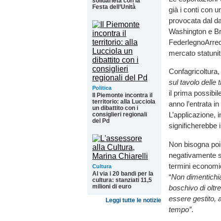
solidarietà con la
Festa dell’Unità
già i conti con u
provocata dal d
Washington e Bru
FederlegnoArredo, 
mercato statunit
Confagricoltura, 
sul tavolo delle 
Politica
il prima possibil
Il Piemonte incontra il
territorio: alla Lucciola
anno l’entrata i
un dibattito con i
L’applicazione, i
consiglieri regionali
del Pd
significherebbe i
Non bisogna poi t
negativamente su 
termini economici
Cultura
Al via i 20 bandi per la
“
Non dimentichi
cultura: stanziati 11,5
milioni di euro
boschivo di oltr
essere gestito, 
Leggi tutte le notizie
tempo”
.