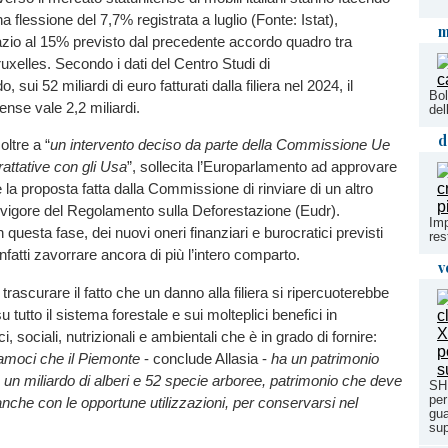
na flessione del 7,7% registrata a luglio (Fonte: Istat),
m
azio al 15% previsto dal precedente accordo quadro tra
xelles. Secondo i dati del Centro Studi di
sui 52 miliardi di euro fatturati dalla filiera nel 2024, il
Bol
ense vale 2,2 miliardi.
del
d
oltre a “
un intervento deciso da parte della Commissione Ue
trattative con gli Usa
”, sollecita l’Europarlamento ad approvare
e la proposta fatta dalla Commissione di rinviare di un altro
n vigore del Regolamento sulla Deforestazione (Eudr).
Imp
n questa fase, dei nuovi oneri finanziari e burocratici previsti
res
nfatti zavorrare ancora di più l’intero comparto.
v
rascurare il fatto che un danno alla filiera si ripercuoterebbe
tutto il sistema forestale e sui molteplici benefici in
, sociali, nutrizionali e ambientali che è in grado di fornire:
amoci che il Piemonte
- conclude Allasia -
ha un patrimonio
e un miliardo di alberi e 52 specie arboree, patrimonio che deve
SHR
per
anche con le opportune utilizzazioni, per conservarsi nel
gua
sup