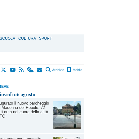
SCUOLA
CULTURA
SPORT
Archivio
Mobile
REVE
iovedì 06 agosto
ugurato il nuovo parcheggio
a Madonna del Popolo: 72
ti auto nel cuore della città
TO
va sede per il progetto