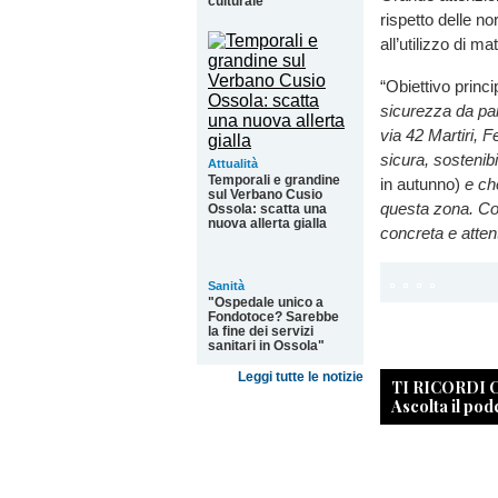
culturale''
rispetto delle no
all’utilizzo di m
“Obiettivo princ
sicurezza da part
via 42 Martiri, 
sicura, sostenib
Attualità
Temporali e grandine
in autunno)
e che
sul Verbano Cusio
questa zona. Con
Ossola: scatta una
nuova allerta gialla
concreta e attenta
Sanità
"Ospedale unico a
Fondotoce? Sarebbe
la fine dei servizi
sanitari in Ossola"
Leggi tutte le notizie
TI RICORDI
Ascolta il pod