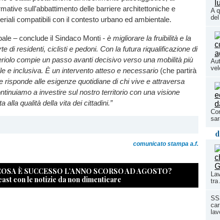
rmative sull’abbattimento delle barriere architettoniche e
A q
del
ateriali compatibili con il contesto urbano ed ambientale.
ipale – conclude il Sindaco Monti -
è migliorare la fruibilità e la
e di residenti, ciclisti e pedoni. Con la futura riqualificazione di
Feriolo compie un passo avanti decisivo verso una mobilità più
Aut
vel
ile e inclusiva. È un intervento atteso e necessario
(che partirà
 risponde alle esigenze quotidiane di chi vive e attraversa
tinuiamo a investire sul nostro territorio con una visione
 alla qualità della vita dei cittadini.”
Con
sar
d
comunicato stampa a.f.
 COSA È SUCCESSO L’ANNO SCORSO AD AGOSTO?
Lav
cast con le notizie da non dimenticare
tra
SS3
car
lav