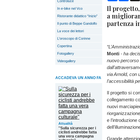
Controluce
Il progett
In e-bike nel Vco
a migliorar
Ristorante didattico “Inizio”
partenza i
Il punto di Beppe Gandolfo
La voce dei lettori
L'oroscopo di Corinne
Copertina
“L’Amministraz
Monti
-
ha decis
Fotogallery
nuovo percorso p
Videogallery
dall'attraversam
via Arnold, con 
ACCADEVA UN ANNO FA
l’accessibilità p
Il progetto si co
collegamento con
nuovi marciapied
riorganizzazione
e l’introduzione
Attualità
dell’illuminazion
''Sulla sicurezza per i
ciclisti andrebbe fatta
una vera campagna
Grande attenzion