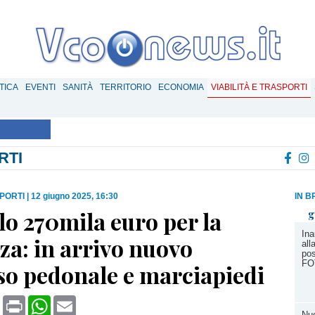
TICA
EVENTI
SANITÀ
TERRITORIO
ECONOMIA
VIABILITÀ E TRASPORTI
RTI
SPORTI
|
12 giugno 2025, 16:30
IN B
lo 270mila euro per la
g
Ina
za: in arrivo nuovo
all
pos
FO
so pedonale e marciapiedi
book
X
Print
WhatsApp
Email
Nuo