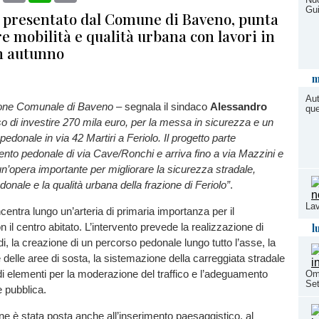
Gui
o, presentato dal Comune di Baveno, punta
e mobilità e qualità urbana con lavori in
n autunno
m
Aut
ione Comunale di Baveno
– segnala il sindaco
Alessandro
que
o di investire 270 mila euro, per la messa in sicurezza e un
edonale in via 42 Martiri a Feriolo. Il progetto parte
ento pedonale di via Cave/Ronchi e arriva fino a via Mazzini e
un’opera importante per migliorare la sicurezza stradale,
edonale e la qualità urbana della frazione di Feriolo”
.
Lav
ncentra lungo un’arteria di primaria importanza per il
l
 il centro abitato. L’intervento prevede la realizzazione di
i, la creazione di un percorso pedonale lungo tutto l’asse, la
 delle aree di sosta, la sistemazione della carreggiata stradale
 di elementi per la moderazione del traffico e l’adeguamento
Ome
Se
e pubblica.
e è stata posta anche all’inserimento paesaggistico, al