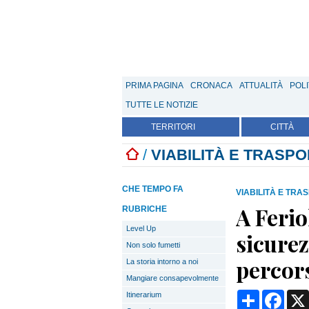
PRIMA PAGINA
CRONACA
ATTUALITÀ
POLI
TUTTE LE NOTIZIE
TERRITORI
CITTÀ
/
VIABILITÀ E TRASPO
CHE TEMPO FA
VIABILITÀ E TRA
A Ferio
RUBRICHE
Level Up
sicurez
Non solo fumetti
percor
La storia intorno a noi
Mangiare consapevolmente
Condividi
Face
Itinerarium