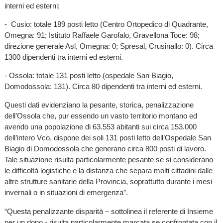
interni ed esterni;
- Cusio: totale 189 posti letto (Centro Ortopedico di Quadrante,
Omegna: 91; Istituto Raffaele Garofalo, Gravellona Toce: 98;
direzione generale Asl, Omegna: 0; Spresal, Crusinallo: 0). Circa
1300 dipendenti tra interni ed esterni.
- Ossola: totale 131 posti letto (ospedale San Biagio,
Domodossola: 131). Circa 80 dipendenti tra interni ed esterni.
Questi dati evidenziano la pesante, storica, penalizzazione
dell’Ossola che, pur essendo un vasto territorio montano ed
avendo una popolazione di 63.553 abitanti sui circa 153.000
dell’intero Vco, dispone dei soli 131 posti letto dell’Ospedale San
Biagio di Domodossola che generano circa 800 posti di lavoro.
Tale situazione risulta particolarmente pesante se si considerano
le difficoltà logistiche e la distanza che separa molti cittadini dalle
altre strutture sanitarie della Provincia, soprattutto durante i mesi
invernali o in situazioni di emergenza”.
“Questa penalizzante disparità – sottolinea il referente di Insieme
per un dono - risulta particolarmente marcata se confrontata con il