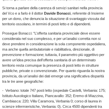
Si torna a parlare della carenza di servizi sanitari nella provincia
del Vco e a farlo è il dottor
Davide Bonacci
, referente di Insieme
per un dono, che denuncia la situazione di svantaggio vissuta dal
territorio ossolano, in termini di posti letto e di dipendenti.
Prosegue Bonacci: “L’offerta sanitaria provinciale deve essere
considerata nel suo complesso, e per un’analisi corretta non si
deve prendere in considerazione la sola componente ospedaliera,
ma anche quella ambulatoriale e riabilitativa, direzionale, di
prevenzione e formazione; tuttavia, il parametro più oggettivo per
avere un’idea precisa dell’offerta sanitaria di un determinato
territorio resta comunque la presenza di posti letto in strutture
pubbliche, private o convenzionate. Per quanto riguarda la nostra
provincia, da un'analisi dei dati emerge una significativa disparità
tra le tre aree geografiche:
- Verbano: totale 747 posti letto (ospedale Castelli, Verbania: 175;
Istituto Auxologico Italiano, Piancavallo: 352; Eremo di Miazzina,
Cambiasca: 220; Villa Caramora, Verbania 0; corso di laurea in
scienze infermieristiche, Verbania: 0). Circa 4500 dipendenti tra