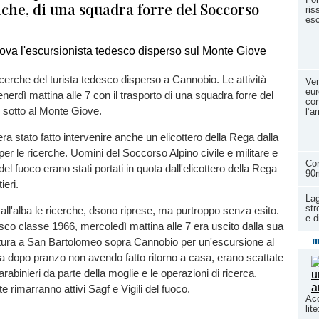
anche, di una squadra forre del Soccorso
ris
esc
icerche del turista tedesco disperso a Cannobio. Le attività
Ve
eur
nerdì mattina alle 7 con il trasporto di una squadra forre del
con
 sotto al Monte Giove.
l’a
ra stato fatto intervenire anche un elicottero della Rega dalla
per le ricerche. Uomini del Soccorso Alpino civile e militare e
Con
 del fuoco erano stati portati in quota dall'elicottero della Rega
90
ieri.
Lag
str
all'alba le ricerche, dsono riprese, ma purtroppo senza esito.
e d
co classe 1966, mercoledì mattina alle 7 era uscito dalla sua
m
iatura a San Bartolomeo sopra Cannobio per un'escursione al
 dopo pranzo non avendo fatto ritorno a casa, erano scattate
rabinieri da parte della moglie e le operazioni di ricerca.
e rimarranno attivi Sagf e Vigili del fuoco.
Acc
lit