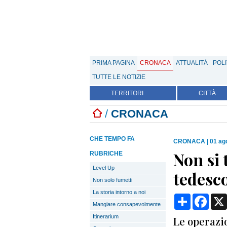
PRIMA PAGINA
CRONACA
ATTUALITÀ
POLI
TUTTE LE NOTIZIE
TERRITORI
CITTÀ
/
CRONACA
CHE TEMPO FA
CRONACA
|
01 ag
Non si 
RUBRICHE
Level Up
tedesc
Non solo fumetti
La storia intorno a noi
Condividi
Face
Mangiare consapevolmente
Itinerarium
Le operazi