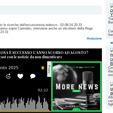
Tra
Bav
o le ricerche dell'escursionista tedesco
- 02-08-24 20:33
perso sopra Cannobio, interviene anche un elicottero della Rega
Con
 23:31
fra
Redazione
m
 COSA È SUCCESSO L’ANNO SCORSO AD AGOSTO?
cast con le notizie da non dimenticare
Cin
Ras
so
Alb
cam
fig