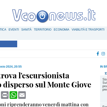
TICA
EVENTI
SANITÀ
TERRITORIO
ECONOMIA
VIABILITÀ E TRASPORTI
osto 2024, 20:55
IN B
trova l'escursionista
g
Str
o disperso sul Monte Giove
Svi
pro
pre
book
X
Print
WhatsApp
Email
oni riprenderanno venerdì mattina con
Fon