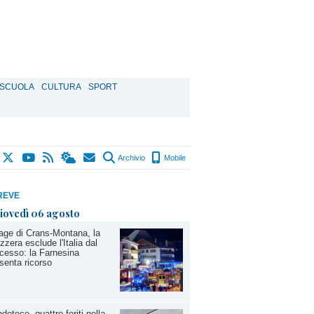
SCUOLA
CULTURA
SPORT
Archivio
Mobile
REVE
iovedì 06 agosto
age di Crans-Montana, la
zzera esclude l'Italia dal
cesso: la Farnesina
senta ricorso
dotoce, quattro feriti nella