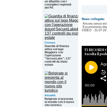
un dibattito con i
consiglieri regionali
del Pd
News collegate:
Ancora senza esit
Escursionista dis
VIDEO
- 31-07-24
Cronaca
Guardia di finanza
TI RICORDI
attiva sul lago
Maggiore con
Ascolta il pod
l'operazione
"SecureLake": 137
controlli da inizio
estate
Attualità
Belgirate si presenta
al mondo con il nuovo
sito turistico