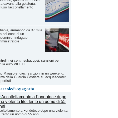
sa davanti alla gelateria:
luso l'accoltellamento
rbania, ammanco da 37 mila
o nei conti di un
dominio: indagato
mministratore
trolli nei centri subacquei: sanzioni per
mila euro VIDEO
o Maggiore, dieci sanzioni in un weekend:
etta della Guardia Costiera su acquascooter
iportisti
ercoledì 05 agosto
oltellamento a Fondotoce dopo una violenta
e: ferito un uomo di 55 anni