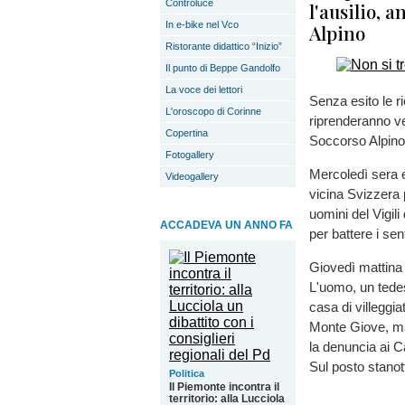
Controluce
l'ausilio, 
In e-bike nel Vco
Alpino
Ristorante didattico “Inizio”
Il punto di Beppe Gandolfo
La voce dei lettori
Senza esito le r
L'oroscopo di Corinne
riprenderanno ve
Copertina
Soccorso Alpino
Fotogallery
Mercoledì sera e
Videogallery
vicina Svizzera 
uomini del Vigili
ACCADEVA UN ANNO FA
per battere i sent
Giovedì mattina 
L'uomo, un tedes
casa di villegg
Monte Giove, ma
la denuncia ai Ca
Sul posto stanott
Politica
Il Piemonte incontra il
territorio: alla Lucciola