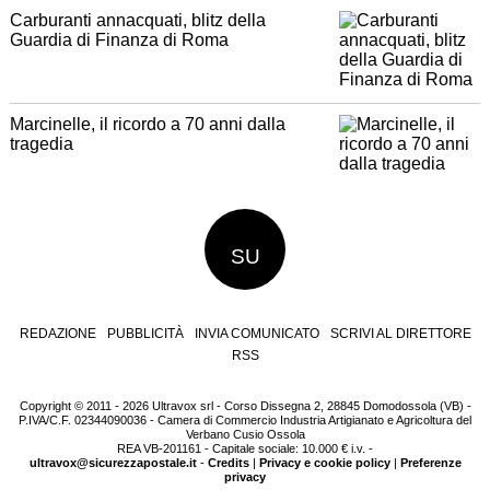
Carburanti annacquati, blitz della
Guardia di Finanza di Roma
Marcinelle, il ricordo a 70 anni dalla
tragedia
SU
REDAZIONE
PUBBLICITÀ
INVIA COMUNICATO
SCRIVI AL DIRETTORE
RSS
Copyright © 2011 - 2026 Ultravox srl - Corso Dissegna 2, 28845 Domodossola (VB) -
P.IVA/C.F. 02344090036 - Camera di Commercio Industria Artigianato e Agricoltura del
Verbano Cusio Ossola
REA VB-201161 - Capitale sociale: 10.000 € i.v. -
ultravox@sicurezzapostale.it
-
Credits
|
Privacy e cookie policy
|
Preferenze
privacy