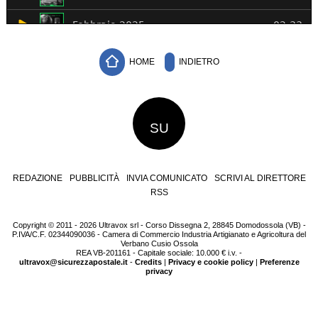
HOME
INDIETRO
SU
REDAZIONE
PUBBLICITÀ
INVIA COMUNICATO
SCRIVI AL DIRETTORE
RSS
Copyright © 2011 - 2026 Ultravox srl - Corso Dissegna 2, 28845 Domodossola (VB) -
P.IVA/C.F. 02344090036 - Camera di Commercio Industria Artigianato e Agricoltura del
Verbano Cusio Ossola
REA VB-201161 - Capitale sociale: 10.000 € i.v. -
ultravox@sicurezzapostale.it
-
Credits
|
Privacy e cookie policy
|
Preferenze
privacy