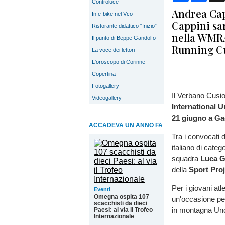
Controluce
Andrea Capp
In e-bike nel Vco
Cappini sar
Ristorante didattico “Inizio”
nella WMRA
Il punto di Beppe Gandolfo
Running C
La voce dei lettori
L'oroscopo di Corinne
Copertina
Fotogallery
Il Verbano Cusio
Videogallery
International 
21 giugno a Ga
ACCADEVA UN ANNO FA
Tra i convocati d
italiano di categ
squadra
Luca Ga
della
Sport Pro
Per i giovani atl
Eventi
Omegna ospita 107
un'occasione per 
scacchisti da dieci
in montagna Und
Paesi: al via il Trofeo
Internazionale