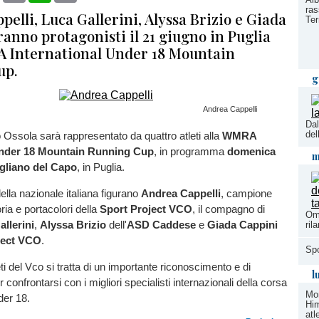
ras
elli, Luca Gallerini, Alyssa Brizio e Giada
Ter
anno protagonisti il 21 giugno in Puglia
 International Under 18 Mountain
up.
g
Andrea Cappelli
Dal
del
 Ossola sarà rappresentato da quattro atleti alla
WMRA
Under 18 Mountain Running Cup
, in programma
domenica
m
gliano del Capo
, in Puglia.
ella nazionale italiana figurano
Andrea Cappelli
, campione
oria e portacolori della
Sport Project VCO
, il compagno di
Ome
llerini
,
Alyssa Brizio
dell'
ASD Caddese
e
Giada Cappini
ril
ject VCO
.
Spo
eti del Vco si tratta di un importante riconoscimento e di
l
confrontarsi con i migliori specialisti internazionali della corsa
Mo
er 18.
Him
atl