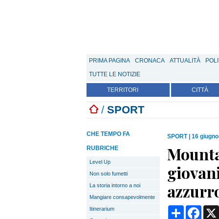
PRIMA PAGINA
CRONACA
ATTUALITÀ
POLI
TUTTE LE NOTIZIE
TERRITORI
CITTÀ
/
SPORT
CHE TEMPO FA
SPORT
|
16 giugno
Mounta
RUBRICHE
Level Up
giovani
Non solo fumetti
azzurr
La storia intorno a noi
Mangiare consapevolmente
Condividi
Face
Itinerarium