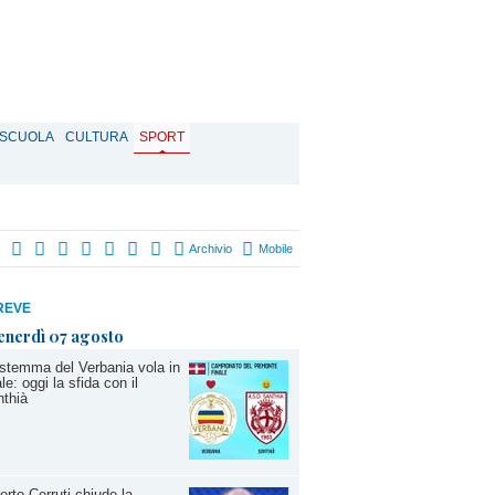
SCUOLA
CULTURA
SPORT
Archivio
Mobile
REVE
enerdì 07 agosto
stemma del Verbania vola in
ale: oggi la sfida con il
thià
erto Cerruti chiude la