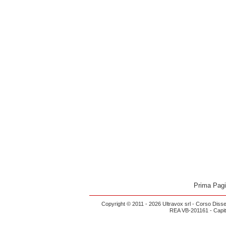
Prima Pag
Copyright © 2011 - 2026 Ultravox srl - Corso Diss
REA VB-201161 - Capital