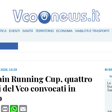
TICA
EVENTI
SANITÀ
TERRITORIO
ECONOMIA
VIABILITÀ E TRASPORTI
 2026, 14:29
IN B
in Running Cup, quattro
v
Lo 
 del Vco convocati in
fin
San
o
book
X
Print
WhatsApp
Email
Alb