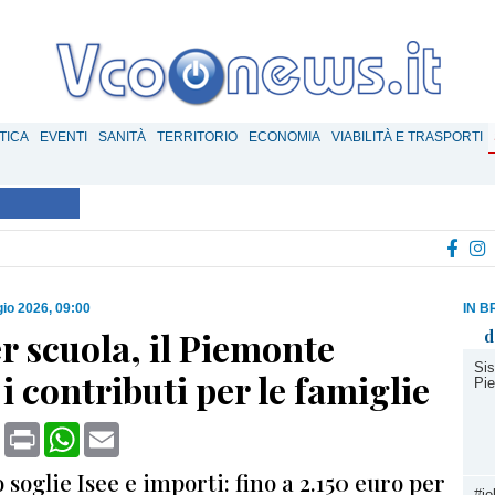
TICA
EVENTI
SANITÀ
TERRITORIO
ECONOMIA
VIABILITÀ E TRASPORTI
io 2026, 09:00
IN B
r scuola, il Piemonte
d
Sis
i contributi per le famiglie
Pie
book
X
Print
WhatsApp
Email
oglie Isee e importi: fino a 2.150 euro per
#io