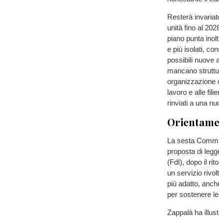
Resterà invariat
unità fino al 20
piano punta inol
e più isolati, c
possibili nuove 
mancano struttur
organizzazione d
lavoro e alle fili
rinviati a una 
Orientame
La sesta Commiss
proposta di legg
(FdI), dopo il r
un servizio rivol
più adatto, anch
per sostenere le 
Zappalà ha illus