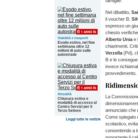
famiglie.
Nel dibattito,
Sa
il voucher B.
Si
espresso un giu
chiesto verifiche
Viabilità e trasporti
Alberto Unia
e
Esodo estivo, nel fine
chiarimenti. Cri
settimana oltre 12
milioni di auto sulle
Verzella
(Pd), ch
autostrade
B e le consegue
invece richiama
provvedimento.
Ridimensi
Attualità
La Commissione h
Chiusura estiva e
modalità di accesso al
dimensionamento
Centro Servizi per il
annunciato che 
Terzo Settore
Come spiegato da
Leggi tutte le notizie
scolastico, evit
consentendo a te
nonostante il ca