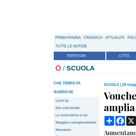
PRIMA PAGINA
CRONACA
ATTUALITÀ
POLI
TUTTE LE NOTIZIE
TERRITORI
CITTÀ
/
SCUOLA
CHE TEMPO FA
SCUOLA
|
28 magg
Vouche
RUBRICHE
Level Up
amplia 
Non solo fumetti
La storia intorno a noi
Condividi
Face
Mangiare consapevolmente
Itinerarium
Aumentano s