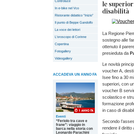
Controluce
le superior
In e-bike nel Vco
disabilità
Ristorante didattico “Inizio”
Il punto di Beppe Gandolfo
La voce dei lettori
La Regione Piem
L'oroscopo di Corinne
sostegno alle fam
Copertina
ottenuto il par
Fotogallery
presieduta da
P
Videogallery
Le novità princip
voucher A, destin
ACCADEVA UN ANNO FA
Isee fino a 30 mi
superiori, con un
voucher B servirà
scolastico e stru
formazione profe
in caso di disabil
Eventi
“Feriolo tra cave e
Secondo l’assess
frane”: viaggio in
rendere il diritt
barca nella storia con
Leonardo Parachini