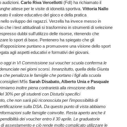
o audizioni.
Carlo Riva Vercellotti
(FdI) ha richiamato il
nghe attese per le visite di idoneità sportiva.
Vittoria Nallo
eato il valore educativo del gioco e della pratica
e nello sviluppo dei ragazzi. Verzella ha invece messo in
io che i test attitudinali si trasformino in strumenti di selezione
spresso dubbi sull’utilizzo delle risorse, ritenendo che
are lo sport di base. Pentenero ha spiegato che gli
l’opposizione puntano a promuovere una visione dello sport
ata agli aspetti educativi e formativi dei giovani.
so oggi in VI Commissione sui voucher scuola conferma le
enunciate nei giorni scorsi. Innanzitutto, quella della Giunta
a che penalizza le famiglie che portano i figli alla scuola
 consiglieri M5s
Sarah Disabato, Alberto Unia e Pasquale
imiamo inoltre piena contrarietà alla rimozione della
l 30% per gli studenti con Disturbi specifici
to, che non sarà più riconosciuta per l’impossibilità di
ocertificazione sulla DSA. Da questo punto di vista abbiamo
 informazioni sulle famiglie coinvolte. Resta aperto anche il
endibilità dei voucher entro il 30 aprile. Le graduatorie
 di assestamento e ciò rende molto complicato utilizzare le