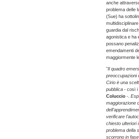
anche attravers
problema delle lu
(Sue) ha sottolin
multidisciplinar
guardia dal risch
agonistica e ha e
possano penalizz
emendamenti del
maggiormente leg
"
Il quadro emer
preoccupazioni d
Cirio è una scelt
pubblica
- così i
Coluccio
-.
Espr
maggiorazione de
dell’apprendimen
verificare l’aut
chiesto ulteriori
problema della sp
scorrono in fase