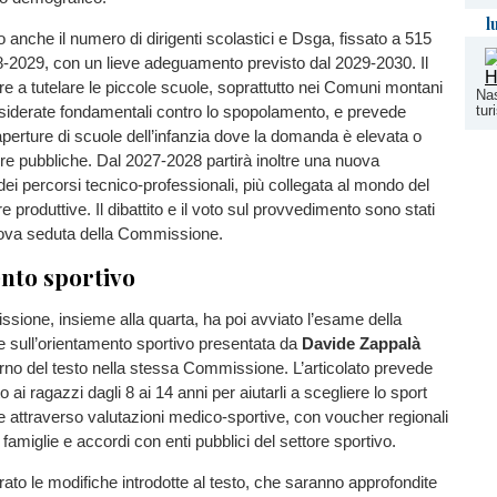
l
o anche il numero di dirigenti scolastici e Dsga, fissato a 515
28-2029, con un lieve adeguamento previsto dal 2029-2030. Il
tre a tutelare le piccole scuole, soprattutto nei Comuni montani
Nas
tur
onsiderate fondamentali contro lo spopolamento, e prevede
aperture di scuole dell’infanzia dove la domanda è elevata o
e pubbliche. Dal 2027-2028 partirà inoltre una nuova
ei percorsi tecnico-professionali, più collegata al mondo del
ere produttive. Il dibattito e il voto sul provvedimento sono stati
nuova seduta della Commissione.
nto sportivo
ione, insieme alla quarta, ha poi avviato l’esame della
e sull’orientamento sportivo presentata da
Davide Zappalà
itorno del testo nella stessa Commissione. L’articolato prevede
to ai ragazzi dagli 8 ai 14 anni per aiutarli a scegliere lo sport
e attraverso valutazioni medico-sportive, con voucher regionali
famiglie e accordi con enti pubblici del settore sportivo.
trato le modifiche introdotte al testo, che saranno approfondite