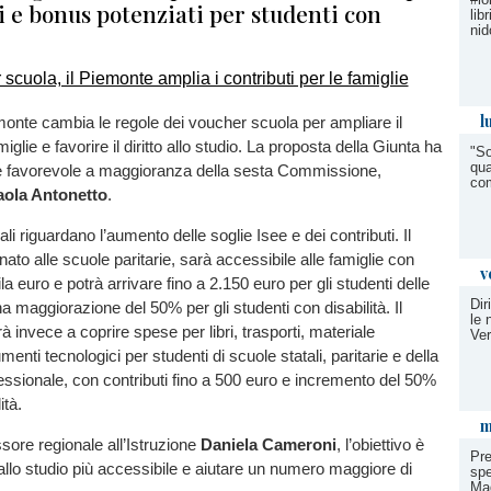
i e bonus potenziati per studenti con
lib
nid
l
onte cambia le regole dei voucher scuola per ampliare il
iglie e favorire il diritto allo studio. La proposta della Giunta ha
"So
qua
ere favorevole a maggioranza della sesta Commissione,
com
aola Antonetto
.
ali riguardano l’aumento delle soglie Isee e dei contributi. Il
ato alle scuole paritarie, sarà accessibile alle famiglie con
v
la euro e potrà arrivare fino a 2.150 euro per gli studenti delle
Dir
a maggiorazione del 50% per gli studenti con disabilità. Il
le 
 invece a coprire spese per libri, trasporti, materiale
Ve
menti tecnologici per studenti di scuole statali, paritarie e della
ssionale, con contributi fino a 500 euro e incremento del 50%
ità.
m
ore regionale all’Istruzione
Daniela Cameroni
, l’obiettivo è
Pre
o allo studio più accessibile e aiutare un numero maggiore di
spe
Ma