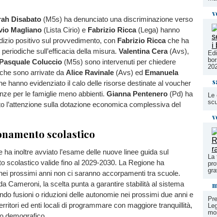
v
rah Disabato
(M5s) ha denunciato una discriminazione verso
lvio Magliano
(Lista Cirio) e
Fabrizio Ricca
(Lega) hanno
dizio positivo sul provvedimento, con
Fabrizio Ricca
che ha
 periodiche sull’efficacia della misura.
Valentina Cera
(Avs),
Edi
bor
Pasquale Coluccio
(M5s) sono intervenuti per chiedere
20
tiche sono arrivate da
Alice Ravinale
(Avs) ed
Emanuela
s
e hanno evidenziato il calo delle risorse destinate al voucher
nze per le famiglie meno abbienti.
Gianna Pentenero
(Pd) ha
Le 
scu
to l’attenzione sulla dotazione economica complessiva del
v
onamento scolastico
a inoltre avviato l’esame delle nuove linee guida sul
La 
 scolastico valide fino al 2029-2030. La Regione ha
pro
gra
nei prossimi anni non ci saranno accorpamenti tra scuole.
 Cameroni, la scelta punta a garantire stabilità al sistema
m
ando fusioni o riduzioni delle autonomie nei prossimi due anni e
Pre
rritori ed enti locali di programmare con maggiore tranquillità,
Leg
mon
lo demografico.