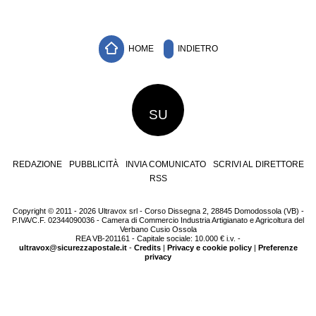
HOME
INDIETRO
SU
REDAZIONE
PUBBLICITÀ
INVIA COMUNICATO
SCRIVI AL DIRETTORE
RSS
Copyright © 2011 - 2026 Ultravox srl - Corso Dissegna 2, 28845 Domodossola (VB) -
P.IVA/C.F. 02344090036 - Camera di Commercio Industria Artigianato e Agricoltura del
Verbano Cusio Ossola
REA VB-201161 - Capitale sociale: 10.000 € i.v. -
ultravox@sicurezzapostale.it
-
Credits
|
Privacy e cookie policy
|
Preferenze
privacy