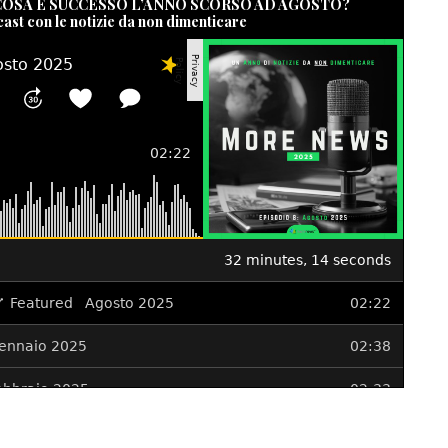
 COSA È SUCCESSO L’ANNO SCORSO AD AGOSTO?
cast con le notizie da non dimenticare