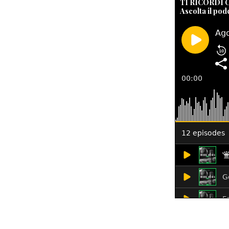
TI RICORDI
Ascolta il pod