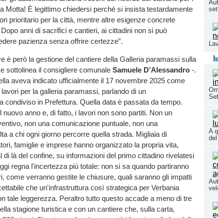
Aut
nia Motta! È legittimo chiedersi perché si insista testardamente
set
n prioritario per la città, mentre altre esigenze concrete
 Dopo anni di sacrifici e cantieri, ai cittadini non si può
edere pazienza senza offrire certezze”.
Lav
l
e è però la gestione del cantiere della Galleria paramassi sulla
e sottolinea il consigliere comunale
Samuele D’Alessandro
-.
tella aveva indicato ufficialmente il 17 novembre 2025 come
Ome
 lavori per la galleria paramassi, parlando di un
Se
condiviso in Prefettura. Quella data è passata da tempo.
 nuovo anno e, di fatto, i lavori non sono partiti. Non un
ventivo, non una comunicazione puntuale, non una
A q
ta a chi ogni giorno percorre quella strada. Migliaia di
del
ratori, famiglie e imprese hanno organizzato la propria vita,
l di là del confine, su informazioni del primo cittadino rivelatesi
 Oggi regna l'incertezza più totale: non si sa quando partiranno
ri, come verranno gestite le chiusure, quali saranno gli impatti
Aut
cettabile che un'infrastruttura così strategica per Verbania
vel
on tale leggerezza. Peraltro tutto questo accade a meno di tre
della stagione turistica e con un cantiere che, sulla carta,