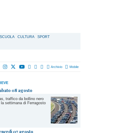
SCUOLA
CULTURA
SPORT
Archivio
Mobile
REVE
abato 08 agosto
s, traffico da bollino nero
 la settimana di Ferragosto
enerdì 07 agosto