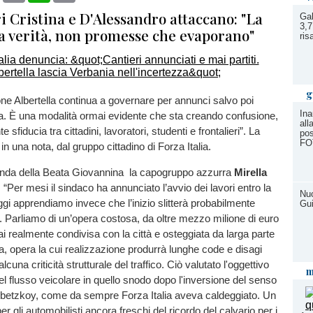
ri Cristina e D'Alessandro attaccano: "La
Gal
3,7
ta verità, non promesse che evaporano"
ri
g
ne Albertella continua a governare per annunci salvo poi
Ina
la. È una modalità ormai evidente che sta creando confusione,
all
 sfiducia tra cittadini, lavoratori, studenti e frontalieri”. La
pos
FO
in una nota, dal gruppo cittadino di Forza Italia.
onda della Beata Giovannina la capogruppo azzurra
Mirella
 “Per mesi il sindaco ha annunciato l’avvio dei lavori entro la
Nuo
ggi apprendiamo invece che l’inizio slitterà probabilmente
Gui
. Parliamo di un’opera costosa, da oltre mezzo milione di euro
ai realmente condivisa con la città e osteggiata da larga parte
za, opera la cui realizzazione produrrà lunghe code e disagi
lcuna criticità strutturale del traffico. Ciò valutato l'oggettivo
m
l flusso veicolare in quello snodo dopo l'inversione del senso
oubetzkoy, come da sempre Forza Italia aveva caldeggiato. Un
r gli automobilisti ancora freschi del ricordo del calvario per i