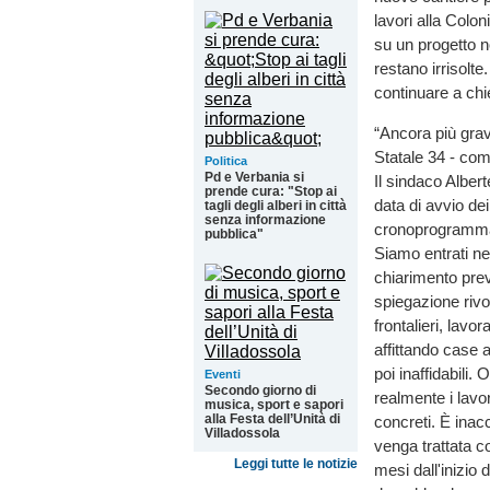
lavori alla Colo
su un progetto no
restano irrisolte.
continuare a chi
“Ancora più grav
Statale 34 - com
Politica
Pd e Verbania si
Il sindaco Alber
prende cura: "Stop ai
data di avvio dei
tagli degli alberi in città
senza informazione
cronoprogramma 
pubblica"
Siamo entrati nel
chiarimento pre
spiegazione rivol
frontalieri, lavo
affittando case a
poi inaffidabili.
Eventi
Secondo giorno di
realmente i lavo
musica, sport e sapori
alla Festa dell’Unità di
concreti. È inac
Villadossola
venga trattata c
Leggi tutte le notizie
mesi dall'inizio 