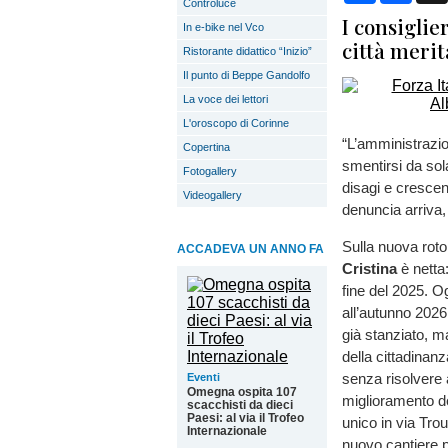
Controluce
I consiglie
In e-bike nel Vco
città meri
Ristorante didattico “Inizio”
Il punto di Beppe Gandolfo
La voce dei lettori
L'oroscopo di Corinne
“L’amministrazio
Copertina
smentirsi da so
Fotogallery
disagi e crescente
Videogallery
denuncia arriva, 
Sulla nuova rot
ACCADEVA UN ANNO FA
Cristina
è netta:
fine del 2025. O
all’autunno 2026
già stanziato, m
della cittadinan
senza risolvere a
Eventi
Omegna ospita 107
miglioramento de
scacchisti da dieci
Paesi: al via il Trofeo
unico in via Tr
Internazionale
nuovo cantiere pe