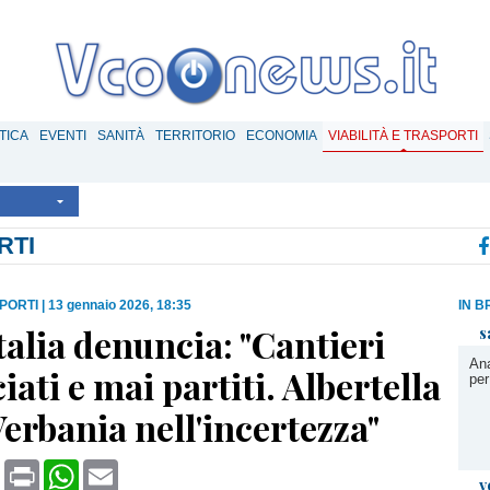
TICA
EVENTI
SANITÀ
TERRITORIO
ECONOMIA
VIABILITÀ E TRASPORTI
RTI
SPORTI
|
13 gennaio 2026, 18:35
IN B
talia denuncia: "Cantieri
s
Ana
ati e mai partiti. Albertella
per
Verbania nell'incertezza"
book
X
Print
WhatsApp
Email
v