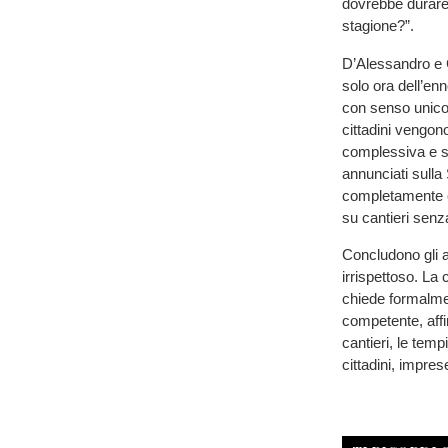
dovrebbe durare 2
stagione?”.
D’Alessandro e 
solo ora dell’en
con senso unico 
cittadini vengon
complessiva e se
annunciati sulla
completamente è
su cantieri senza
Concludono gli a
irrispettoso. La
chiede formalme
competente, affi
cantieri, le temp
cittadini, impres