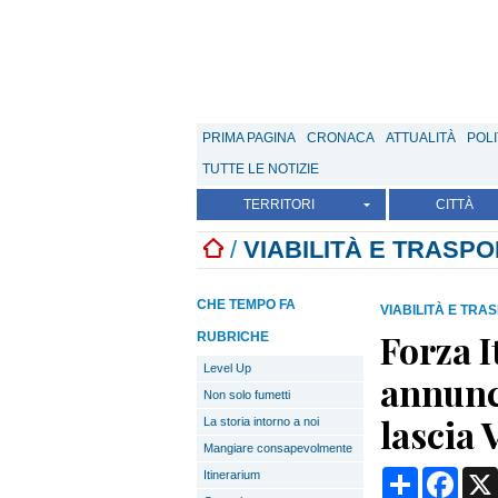
PRIMA PAGINA
CRONACA
ATTUALITÀ
POLI
TUTTE LE NOTIZIE
TERRITORI
CITTÀ
/
VIABILITÀ E TRASPO
CHE TEMPO FA
VIABILITÀ E TRA
Forza I
RUBRICHE
Level Up
annunci
Non solo fumetti
lascia 
La storia intorno a noi
Mangiare consapevolmente
Condividi
Face
Itinerarium