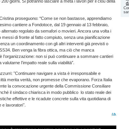
00 giorni. Si potranno lasciare a metà i lavori per il clou della
Con
sar
Cristina proseguono: “Come se non bastasse, apprendiamo
nesimo cantiere a Fondotoce, dal 19 gennaio al 13 febbraio,
alternato regolato da semafori o movieri. Ancora una volta i
o messi di fronte al fatto compiuto, senza una pianificazione
nza un coordinamento con gli altri interventi già previsti o
 SS34. Ben venga la fibra ottica, ma ciò che manca
 l’organizzazione: non si può continuare a sommare cantieri
 valutarne l’impatto reale sulla viabilità”.
zzurri: "Continuare navigare a vista è irresponsabile e
 città merita verità, non promesse che evaporano. Forza Italia
nte la convocazione urgente della Commissione Consiliare
nché il sindaco chiarisca in modo pubblico lo stato reale dei
istiche effettive e le ricadute concrete sulla vita quotidiana di
e e lavoratori".
l.b.