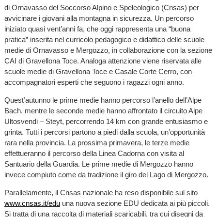
di Ornavasso del Soccorso Alpino e Speleologico (Cnsas) per
avvicinare i giovani alla montagna in sicurezza. Un percorso
iniziato quasi vent’anni fa, che oggi rappresenta una “buona
pratica” inserita nel curricolo pedagogico e didattico delle scuole
medie di Ornavasso e Mergozzo, in collaborazione con la sezione
CAI di Gravellona Toce. Analoga attenzione viene riservata alle
scuole medie di Gravellona Toce e Casale Corte Cerro, con
accompagnatori esperti che seguono i ragazzi ogni anno.
Quest’autunno le prime medie hanno percorso l’anello dell’Alpe
Bach, mentre le seconde medie hanno affrontato il circuito Alpe
Ultosvendi – Steyt, percorrendo 14 km con grande entusiasmo e
grinta. Tutti i percorsi partono a piedi dalla scuola, un’opportunità
rara nella provincia. La prossima primavera, le terze medie
effettueranno il percorso della Linea Cadorna con visita al
Santuario della Guardia. Le prime medie di Mergozzo hanno
invece compiuto come da tradizione il giro del Lago di Mergozzo.
Parallelamente, il Cnsas nazionale ha reso disponibile sul sito
www.cnsas.it/edu
una nuova sezione EDU dedicata ai più piccoli.
Si tratta di una raccolta di materiali scaricabili, tra cui disegni da