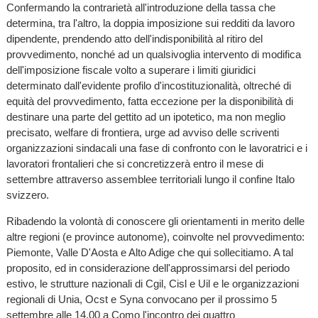
Confermando la contrarietà all'introduzione della tassa che
determina, tra l'altro, la doppia imposizione sui redditi da lavoro
dipendente, prendendo atto dell'indisponibilità al ritiro del
provvedimento, nonché ad un qualsivoglia intervento di modifica
dell'imposizione fiscale volto a superare i limiti giuridici
determinato dall'evidente profilo d'incostituzionalità, oltreché di
equità del provvedimento, fatta eccezione per la disponibilità di
destinare una parte del gettito ad un ipotetico, ma non meglio
precisato, welfare di frontiera, urge ad avviso delle scriventi
organizzazioni sindacali una fase di confronto con le lavoratrici e i
lavoratori frontalieri che si concretizzerà entro il mese di
settembre attraverso assemblee territoriali lungo il confine Italo
svizzero.
Ribadendo la volontà di conoscere gli orientamenti in merito delle
altre regioni (e province autonome), coinvolte nel provvedimento:
Piemonte, Valle D'Aosta e Alto Adige che qui sollecitiamo. A tal
proposito, ed in considerazione dell'approssimarsi del periodo
estivo, le strutture nazionali di Cgil, Cisl e Uil e le organizzazioni
regionali di Unia, Ocst e Syna convocano per il prossimo 5
settembre alle 14.00 a Como l'incontro dei quattro