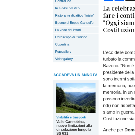
Controluce
La celebraz
In e-bike nel Vco
fare i cont
Ristorante didattico “Inizio”
"Oggi siam
Il punto di Beppe Gandolfo
Costituzion
La voce dei lettori
L'oroscopo di Corinne
Copertina
Fotogallery
L’eco delle bomb
turbato la comme
Videogallery
Baveno. “Non è f
presidente della
ACCADEVA UN ANNO FA
sono inermi sot
la memoria, rico
memoria. In un m
possono invertire
ndr) non rispetta 
siamo in guerra.
Viabilità e trasporti
Costituzione sia
Valle Cannobina,
nuove limitazioni alla
Anche per
Dome
circolazione lungo la
SS 631