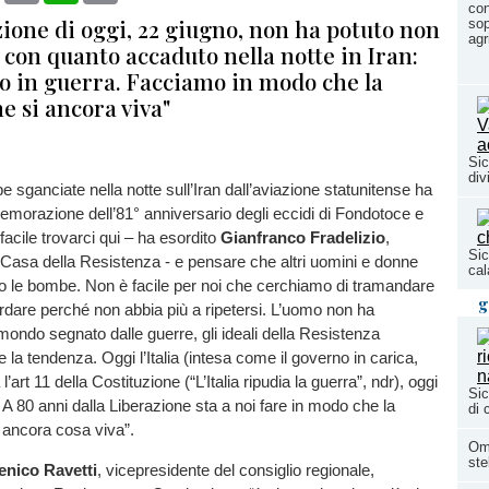
con
ione di oggi, 22 giugno, non ha potuto non
sop
agr
i con quanto accaduto nella notte in Iran:
o in guerra. Facciamo in modo che la
e si ancora viva"
Sic
div
e sganciate nella notte sull’Iran dall’aviazione statunitense ha
morazione dell’81° anniversario degli eccidi di Fondotoce e
acile trovarci qui – ha esordito
Gianfranco Fradelizio
,
Sic
 Casa della Resistenza - e pensare che altri uomini e donne
cal
to le bombe. Non è facile per noi che cerchiamo di tramandare
g
rdare perché non abbia più a ripetersi. L’uomo non ha
ondo segnato dalle guerre, gli ideali della Resistenza
 la tendenza. Oggi l’Italia (intesa come il governo in carica,
l’art 11 della Costituzione (“L’Italia ripudia la guerra”, ndr), oggi
Sic
 A 80 anni dalla Liberazione sta a noi fare in modo che la
di 
 ancora cosa viva”.
Ome
st
nico Ravetti
, vicepresidente del consiglio regionale,