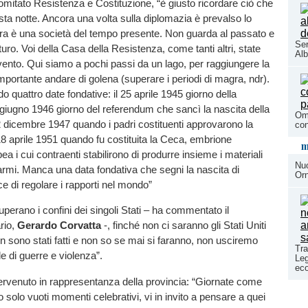
omitato Resistenza e Costituzione, “è giusto ricordare ciò che
a notte. Ancora una volta sulla diplomazia è prevalso lo
tra è una società del tempo presente. Non guarda al passato e
Ser
uro. Voi della Casa della Resistenza, come tanti altri, state
Alb
ento. Qui siamo a pochi passi da un lago, per raggiungere la
mportante andare di golena (superare i periodi di magra, ndr).
o quattro date fondative: il 25 aprile 1945 giorno della
2 giugno 1946 giorno del referendum che sancì la nascita della
Ome
2 dicembre 1947 quando i padri costituenti approvarono la
con
 18 aprile 1951 quando fu costituita la Ceca, embrione
m
ea i cui contraenti stabilirono di produrre insieme i materiali
Nuo
 armi. Manca una data fondativa che segni la nascita di
Orn
 di regolare i rapporti nel mondo”
uperano i confini dei singoli Stati – ha commentato il
ario,
Gerardo Corvatta
-, finché non ci saranno gli Stati Uniti
 sono stati fatti e non so se mai si faranno, non usciremo
Tra
ale di guerre e violenza”.
Leg
eco
tervenuto in rappresentanza della provincia: “Giornate come
 solo vuoti momenti celebrativi, vi in invito a pensare a quei