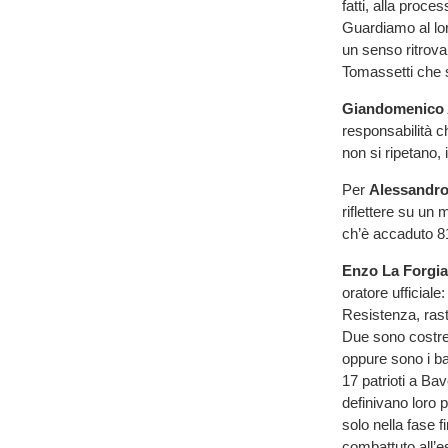
fatti, alla proce
Guardiamo al lor
un senso ritrovar
Tomassetti che s
Giandomenico A
responsabilità 
non si ripetano, i
Per
Alessandro
riflettere su u
ch’è accaduto 81
Enzo La Forgia
oratore ufficiale
Resistenza, rastr
Due sono costrett
oppure sono i ba
17 patrioti a Bav
definivano loro 
solo nella fase f
combattuto all’es