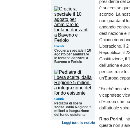
presidente del c
è successo quest
scontro. La nos
non guarda al fut
andando controv
destinazione è i
Chiudo ricordand
Liberazione, il 
Eventi
Crociera speciale il 10
Repubblica, il 2
agosto per ammirare
le fontane danzanti a
Costituzione, il
Baveno e Feriolo
dell’unione europ
per costruire le
un’Europa capace
“Finché non si s
viceprefetto vic
Sanità
d’Europa che non
Pediatra di libera
scelta, dalla Regione 5
dall’attuale spir
milioni a integrazione
del fondo esistente
Rino Porini
, in
Leggi tutte le notizie
questa non siano