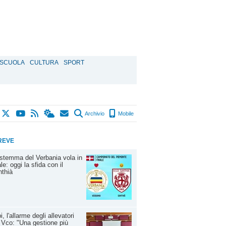
SCUOLA
CULTURA
SPORT
Archivio
Mobile
REVE
stemma del Verbania vola in
ale: oggi la sfida con il
thià
i, l'allarme degli allevatori
 Vco: "Una gestione più