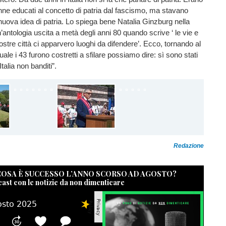
onne educati al concetto di patria dal fascismo, ma stavano
ova idea di patria. Lo spiega bene Natalia Ginzburg nella
’antologia uscita a metà degli anni 80 quando scrive ‘ le vie e
ostre città ci apparvero luoghi da difendere’. Ecco, tornando al
 quale i 43 furono costretti a sfilare possiamo dire: sì sono stati
’Italia non banditi”.
Redazione
 COSA È SUCCESSO L’ANNO SCORSO AD AGOSTO?
cast con le notizie da non dimenticare