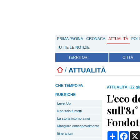
PRIMA PAGINA
CRONACA
ATTUALITÀ
POLI
TUTTE LE NOTIZIE
TERRITORI
CITTÀ
/
ATTUALITÀ
CHE TEMPO FA
ATTUALITÀ
|
22 gi
L'eco 
RUBRICHE
Level Up
sull'81
Non solo fumetti
Fondo
La storia intorno a noi
Mangiare consapevolmente
Condividi
Face
Itinerarium