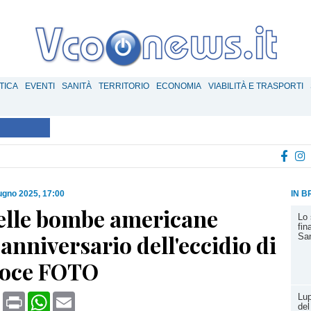
TICA
EVENTI
SANITÀ
TERRITORIO
ECONOMIA
VIABILITÀ E TRASPORTI
ugno 2025, 17:00
IN B
delle bombe americane
Lo 
fin
° anniversario dell'eccidio di
San
toce FOTO
book
X
Print
WhatsApp
Email
Lup
del