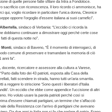
ssione di quelle persone fatte sfilare da Intra a Fondotoce.
o sacrificio con riconoscenza. Il loro ricordo ci ammonisce, ha
ci qui, voglio ricordare in particolare l’unica donna, Cleonice
eppe opporre l’orgoglio d’essere italiana ai suoi carnefici”.
lbertella
, sindaco di Verbania: “L’eccidio ci ricorda la
che dobbiamo continuare a dimostrare oggi perché certe cose
 fatti di questa notte no”.
 Monti
, sindaco di Baveno, “È il momento di interrogarci, di
n modo comune di preservare e tramandare la memoria di ciò
 anni fa”.
, docente, ricercatore e assessore alla cultura a Varese,
: “Parto dalla foto dei 43 patrioti, esposta alla Casa della
ellati, fatti scendere in strada, hanno tutti un’aria smarrita.
i a reggere lo striscione ‘Sono questi i liberatori d’Italia
nditi’. Un eccidio che ebbe come appendice l’uccisione di altri
eno. Ho voluto usare la parola patrioti perché così si
prima d’essere chiamati partigiani, un termine che s’affacciò
inale della Resistenza con l’arrivo di partigiani che avevano
tero. Da due anni in Italia non si fa che parlare di patria. Erano