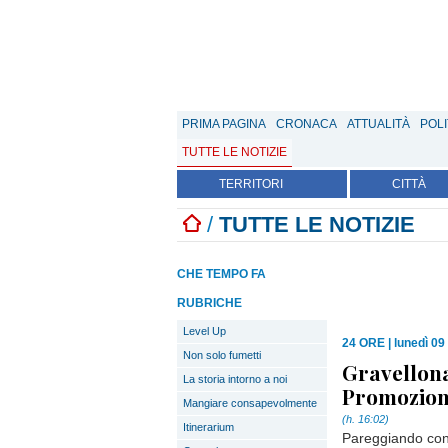
PRIMA PAGINA
CRONACA
ATTUALITÀ
POLI
TUTTE LE NOTIZIE
TERRITORI
CITTÀ
/
TUTTE LE NOTIZIE
CHE TEMPO FA
RUBRICHE
Level Up
24 ORE
|
lunedì 09
Non solo fumetti
Gravellona
La storia intorno a noi
Promozion
Mangiare consapevolmente
(h. 16:02)
Itinerarium
Pareggiando cont