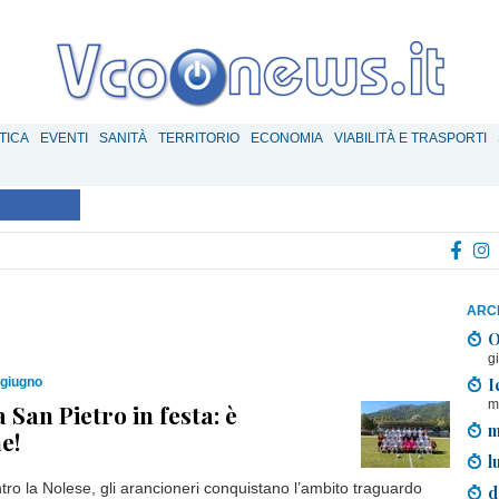
TICA
EVENTI
SANITÀ
TERRITORIO
ECONOMIA
VIABILITÀ E TRASPORTI
ARCH
O
g
I
 giugno
m
 San Pietro in festa: è
m
e!
l
ro la Nolese, gli arancioneri conquistano l’ambito traguardo
d