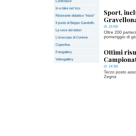
Controluce
In e-bike nel Vco
Sport, incl
Ristorante didattico “Inizio”
Gravellona
Il punto di Beppe Gandolfo
(h. 15:00)
La voce dei lettori
Oltre 200 parteci
pomeriggio di gio
L'oroscopo di Corinne
Copertina
Ottimi risu
Fotogallery
Campionati
Videogallery
(h. 14:30)
Terzo posto asso
Zegna