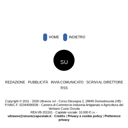
HOME
INDIETRO
SU
REDAZIONE
PUBBLICITÀ
INVIA COMUNICATO
SCRIVI AL DIRETTORE
RSS
Copyright © 2011 - 2026 Ultravox srl - Corso Dissegna 2, 28845 Domodossola (VB) -
P.IVA/C.F. 02344090036 - Camera di Commercio Industria Artigianato e Agricoltura del
Verbano Cusio Ossola
REA VB-201161 - Capitale sociale: 10.000 € i.v. -
ultravox@sicurezzapostale.it
-
Credits
|
Privacy e cookie policy
|
Preferenze
privacy