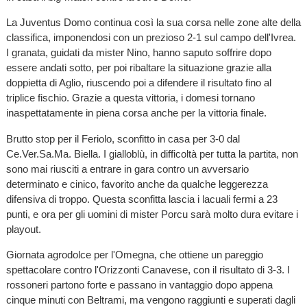
La Juventus Domo continua così la sua corsa nelle zone alte della
classifica, imponendosi con un prezioso 2-1 sul campo dell'Ivrea.
I granata, guidati da mister Nino, hanno saputo soffrire dopo
essere andati sotto, per poi ribaltare la situazione grazie alla
doppietta di Aglio, riuscendo poi a difendere il risultato fino al
triplice fischio. Grazie a questa vittoria, i domesi tornano
inaspettatamente in piena corsa anche per la vittoria finale.
Brutto stop per il Feriolo, sconfitto in casa per 3-0 dal
Ce.Ver.Sa.Ma. Biella. I gialloblù, in difficoltà per tutta la partita, non
sono mai riusciti a entrare in gara contro un avversario
determinato e cinico, favorito anche da qualche leggerezza
difensiva di troppo. Questa sconfitta lascia i lacuali fermi a 23
punti, e ora per gli uomini di mister Porcu sarà molto dura evitare i
playout.
Giornata agrodolce per l'Omegna, che ottiene un pareggio
spettacolare contro l'Orizzonti Canavese, con il risultato di 3-3. I
rossoneri partono forte e passano in vantaggio dopo appena
cinque minuti con Beltrami, ma vengono raggiunti e superati dagli