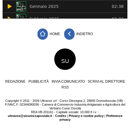
HOME
INDIETRO
SU
REDAZIONE
PUBBLICITÀ
INVIA COMUNICATO
SCRIVI AL DIRETTORE
RSS
Copyright © 2011 - 2026 Ultravox srl - Corso Dissegna 2, 28845 Domodossola (VB) -
P.IVA/C.F. 02344090036 - Camera di Commercio Industria Artigianato e Agricoltura del
Verbano Cusio Ossola
REA VB-201161 - Capitale sociale: 10.000 € i.v. -
ultravox@sicurezzapostale.it
-
Credits
|
Privacy e cookie policy
|
Preferenze
privacy