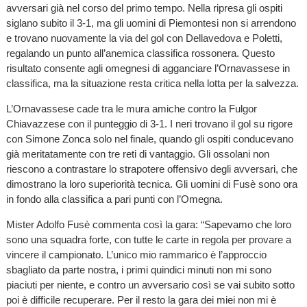
avversari già nel corso del primo tempo. Nella ripresa gli ospiti
siglano subito il 3-1, ma gli uomini di Piemontesi non si arrendono
e trovano nuovamente la via del gol con Dellavedova e Poletti,
regalando un punto all’anemica classifica rossonera. Questo
risultato consente agli omegnesi di agganciare l’Ornavassese in
classifica, ma la situazione resta critica nella lotta per la salvezza.
L’Ornavassese cade tra le mura amiche contro la Fulgor
Chiavazzese con il punteggio di 3-1. I neri trovano il gol su rigore
con Simone Zonca solo nel finale, quando gli ospiti conducevano
già meritatamente con tre reti di vantaggio. Gli ossolani non
riescono a contrastare lo strapotere offensivo degli avversari, che
dimostrano la loro superiorità tecnica. Gli uomini di Fusè sono ora
in fondo alla classifica a pari punti con l’Omegna.
Mister Adolfo Fusè commenta così la gara: “Sapevamo che loro
sono una squadra forte, con tutte le carte in regola per provare a
vincere il campionato. L’unico mio rammarico è l’approccio
sbagliato da parte nostra, i primi quindici minuti non mi sono
piaciuti per niente, e contro un avversario così se vai subito sotto
poi è difficile recuperare. Per il resto la gara dei miei non mi è