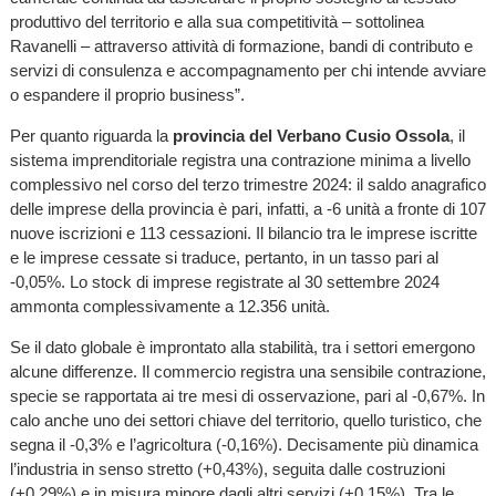
produttivo del territorio e alla sua competitività – sottolinea
Ravanelli – attraverso attività di formazione, bandi di contributo e
servizi di consulenza e accompagnamento per chi intende avviare
o espandere il proprio business”.
Per quanto riguarda la
provincia del Verbano Cusio Ossola
, il
sistema imprenditoriale registra una contrazione minima a livello
complessivo nel corso del terzo trimestre 2024: il saldo anagrafico
delle imprese della provincia è pari, infatti, a -6 unità a fronte di 107
nuove iscrizioni e 113 cessazioni. Il bilancio tra le imprese iscritte
e le imprese cessate si traduce, pertanto, in un tasso pari al
-0,05%. Lo stock di imprese registrate al 30 settembre 2024
ammonta complessivamente a 12.356 unità.
Se il dato globale è improntato alla stabilità, tra i settori emergono
alcune differenze. Il commercio registra una sensibile contrazione,
specie se rapportata ai tre mesi di osservazione, pari al -0,67%. In
calo anche uno dei settori chiave del territorio, quello turistico, che
segna il -0,3% e l’agricoltura (-0,16%). Decisamente più dinamica
l’industria in senso stretto (+0,43%), seguita dalle costruzioni
(+0,29%) e in misura minore dagli altri servizi (+0,15%). Tra le