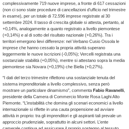
complessivamente 719 nuove imprese, a fronte di 617 cessazioni
(non ci sono state procedure di cancellazioni d’ufficio nel trimestre
in esame), per un totale di 72.596 imprese registrate al 30
settembre 2024. Il tasso di crescita globale si attesta, pertanto, al
+0,14%, analogamente a quanto registrato a livello piemontese
(+0,14%) e al di sotto del risultato nazionale (+0,26%). Tra i
territori emergono lievi differenze: nel Verbano Cusio Ossola le
imprese che hanno cessato la propria attività superano
leggermente le nuove iscrizioni (-0,05%); Vercelli registrata una
sostanziale stabilità (+0,05%), mentre si attestano sopra la media
piemontese sia Novara (+0,19%) che Biella (+0,27%).
“I dati del terzo trimestre riflettono una sostanziale tenuta del
sistema imprenditoriale a livello complessivo, senza però
mostrare un particolare dinamismo”, commenta
Fabio Ravanelli
,
presidente della Camera di Commercio Monte Rosa Laghi Alto
Piemonte. “L’instabilità che domina gli scenari economici a livello
internazionale si riflette in una cauta propensione ad avviare
attività in proprio: tra gli imprenditori e gli aspiranti tali prevale un
approccio prudenziale, soprattutto in alcuni settori. L’ente
camerale continua ad assicurare il proprio sostegno al tessuto