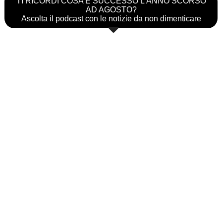
TI RICORDI COSA È SUCCESSO L’ANNO SCORSO
AD AGOSTO?
Ascolta il podcast con le notizie da non dimenticare