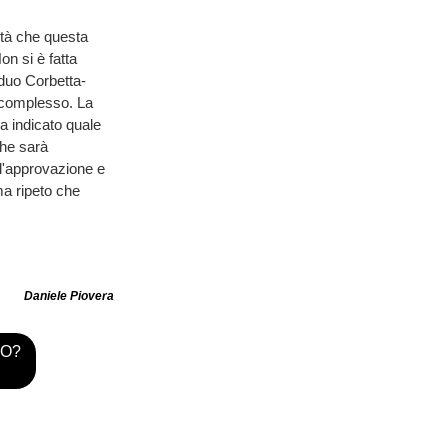
ità che questa
on si è fatta
duo Corbetta-
è complesso. La
a indicato quale
che sarà
all'approvazione e
ma ripeto che
Daniele Piovera
TO?