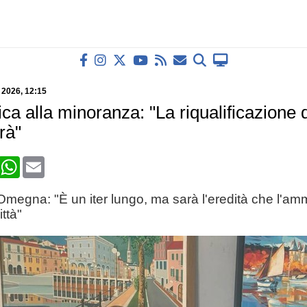
o 2026
, 12:15
ica alla minoranza: "La riqualificazione d
rà"
book
X
WhatsApp
Email
 Omegna: "È un iter lungo, ma sarà l'eredità che l'am
ittà"