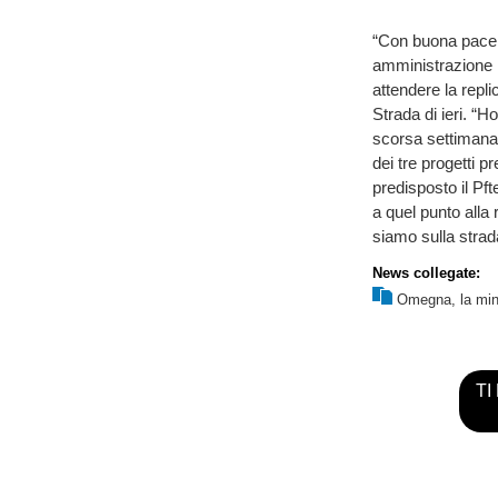
“Con buona pace de
amministrazione la
attendere la rep
Strada di ieri. “
scorsa settimana
dei tre progetti p
predisposto il Pft
a quel punto alla
siamo sulla strada
News collegate:
Omegna, la mino
TI