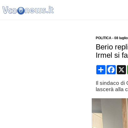
POLITICA
-
08 lugli
Berio repl
Irmel si fa
Condividi
Face
Il sindaco di
lascerà alla c