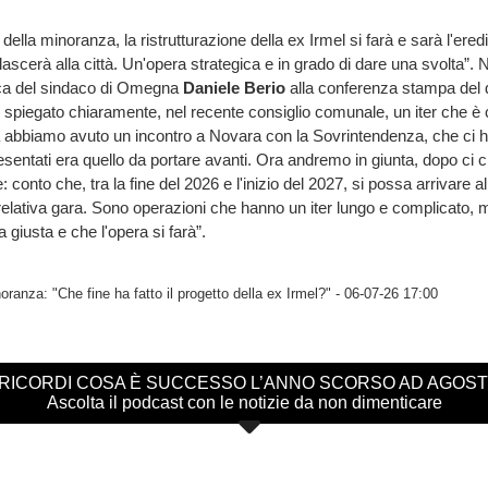
lla minoranza, la ristrutturazione della ex Irmel si farà e sarà l'ered
scerà alla città. Un'opera strategica e in grado di dare una svolta”. N
lica del sindaco di Omegna
Daniele Berio
alla conferenza stampa del 
Ho spiegato chiaramente, nel recente consiglio comunale, un iter che 
 abbiamo avuto un incontro a Novara con la Sovrintendenza, che ci h
resentati era quello da portare avanti. Ora andremo in giunta, dopo ci 
e: conto che, tra la fine del 2026 e l'inizio del 2027, si possa arrivare 
 relativa gara. Sono operazioni che hanno un iter lungo e complicato, 
 giusta e che l'opera si farà”.
ranza: "Che fine ha fatto il progetto della ex Irmel?"
- 06-07-26 17:00
 RICORDI COSA È SUCCESSO L’ANNO SCORSO AD AGOS
Ascolta il podcast con le notizie da non dimenticare