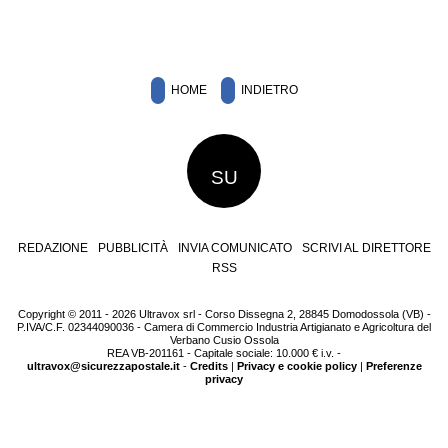
HOME
INDIETRO
SU
REDAZIONE
PUBBLICITÀ
INVIA COMUNICATO
SCRIVI AL DIRETTORE
RSS
Copyright © 2011 - 2026 Ultravox srl - Corso Dissegna 2, 28845 Domodossola (VB) -
P.IVA/C.F. 02344090036 - Camera di Commercio Industria Artigianato e Agricoltura del
Verbano Cusio Ossola
REA VB-201161 - Capitale sociale: 10.000 € i.v. -
ultravox@sicurezzapostale.it
-
Credits
|
Privacy e cookie policy
|
Preferenze
privacy