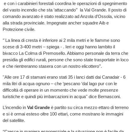
e con i carabinieri forestali coordina le operazioni di spegnimento
del vasto incendio che sta ‘attaccando’’ la Val Grande. Il posto di
comando avanzato è stato realizzato ad Anzola d’Ossola, vicino
alla strada provinciale. Impegnate ancher squadre Aib e
Protezione civile.
‘’ La linea di cresta è inferiore ai 2 mila metri e le fiamme sono
scese di 3-400 metri – spiega - . Ieri e oggi hanno lambito il
bivacco La Colma di Premosello. Abbiamo personale da terra che
presidia gli edifici rurali, persone che sono state trasportate in loco
e che rientreranno stasera con un nostro elicottero’’.
''Alle ore 17 di stamani erano stati 35 i lanci datti dai Canadair - 6
mila litri di acqua ognuno – che ‘pescano ‘dal lago pur con le
difficoltà di operare in un momento che vede molte presenze
turistiche e quindi più imbarcazioni in acqua'' dice Bernasconi.
L’incendio in
Val Grande
è partito su circa mezzo ettaro di terreno
e si è ormai esteso oltre 100 ettari, come mostrano le immagini
del satellite.
‘’Cresce in maniera esponenziale e la situazione non è facile da