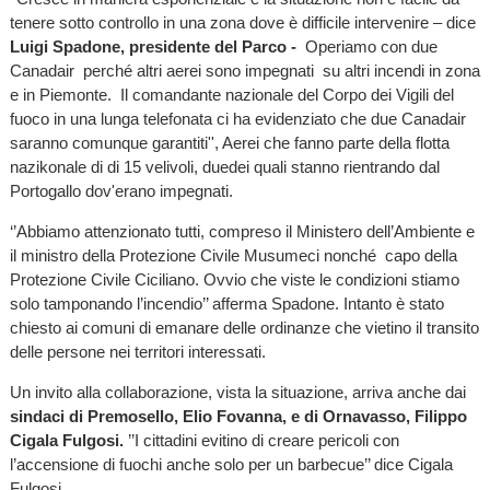
tenere sotto controllo in una zona dove è difficile intervenire – dice
Luigi Spadone, presidente del Parco -
Operiamo con due
Canadair perché altri aerei sono impegnati su altri incendi in zona
e in Piemonte. Il comandante nazionale del Corpo dei Vigili del
fuoco in una lunga telefonata ci ha evidenziato che due Canadair
saranno comunque garantiti'', Aerei che fanno parte della flotta
nazikonale di di 15 velivoli, duedei quali stanno rientrando dal
Portogallo dov'erano impegnati.
‘’Abbiamo attenzionato tutti, compreso il Ministero dell’Ambiente e
il ministro della Protezione Civile Musumeci nonché capo della
Protezione Civile Ciciliano. Ovvio che viste le condizioni stiamo
solo tamponando l’incendio’’ afferma Spadone. Intanto è stato
chiesto ai comuni di emanare delle ordinanze che vietino il transito
delle persone nei territori interessati.
Un invito alla collaborazione, vista la situazione, arriva anche dai
sindaci di Premosello, Elio Fovanna, e di Ornavasso, Filippo
Cigala Fulgosi.
’’I cittadini evitino di creare pericoli con
l’accensione di fuochi anche solo per un barbecue’’ dice Cigala
Fulgosi.