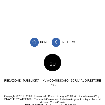
HOME
INDIETRO
SU
REDAZIONE
PUBBLICITÀ
INVIA COMUNICATO
SCRIVI AL DIRETTORE
RSS
Copyright © 2011 - 2026 Ultravox srl - Corso Dissegna 2, 28845 Domodossola (VB) -
P.IVA/C.F. 02344090036 - Camera di Commercio Industria Artigianato e Agricoltura del
Verbano Cusio Ossola