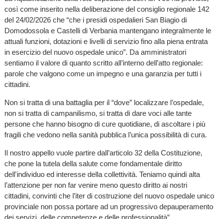
così come inserito nella deliberazione del consiglio regionale 142
del 24/02/2026 che “che i presidi ospedalieri San Biagio di
Domodossola e Castelli di Verbania mantengano integralmente le
attuali funzioni, dotazioni e livelli di servizio fino alla piena entrata
in esercizio del nuovo ospedale unico”. Da amministratori
sentiamo il valore di quanto scritto all’interno dell’atto regionale:
parole che valgono come un impegno e una garanzia per tutti i
cittadini.
Non si tratta di una battaglia per il “dove” localizzare l’ospedale,
non si tratta di campanilismo, si tratta di dare voci alle tante
persone che hanno bisogno di cure quotidiane, di ascoltare i più
fragili che vedono nella sanità pubblica l’unica possibilità di cura.
Il nostro appello vuole partire dall’articolo 32 della Costituzione,
che pone la tutela della salute come fondamentale diritto
dell'individuo ed interesse della collettività. Teniamo quindi alta
l’attenzione per non far venire meno questo diritto ai nostri
cittadini, convinti che l’iter di costruzione del nuovo ospedale unico
provinciale non possa portare ad un progressivo depauperamento
dei servizi, delle competenze e delle professionalità”.