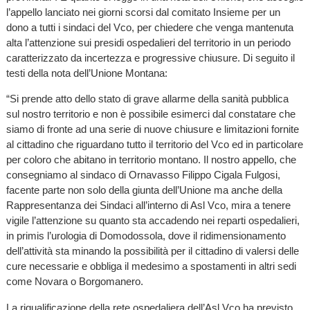
l’appello lanciato nei giorni scorsi dal comitato Insieme per un
dono a tutti i sindaci del Vco, per chiedere che venga mantenuta
alta l’attenzione sui presidi ospedalieri del territorio in un periodo
caratterizzato da incertezza e progressive chiusure. Di seguito il
testi della nota dell’Unione Montana:
“Si prende atto dello stato di grave allarme della sanità pubblica
sul nostro territorio e non è possibile esimerci dal constatare che
siamo di fronte ad una serie di nuove chiusure e limitazioni fornite
al cittadino che riguardano tutto il territorio del Vco ed in particolare
per coloro che abitano in territorio montano. Il nostro appello, che
consegniamo al sindaco di Ornavasso Filippo Cigala Fulgosi,
facente parte non solo della giunta dell’Unione ma anche della
Rappresentanza dei Sindaci all’interno di Asl Vco, mira a tenere
vigile l’attenzione su quanto sta accadendo nei reparti ospedalieri,
in primis l’urologia di Domodossola, dove il ridimensionamento
dell’attività sta minando la possibilità per il cittadino di valersi delle
cure necessarie e obbliga il medesimo a spostamenti in altri sedi
come Novara o Borgomanero.
La riqualificazione della rete ospedaliera dell’Asl Vco ha previsto,