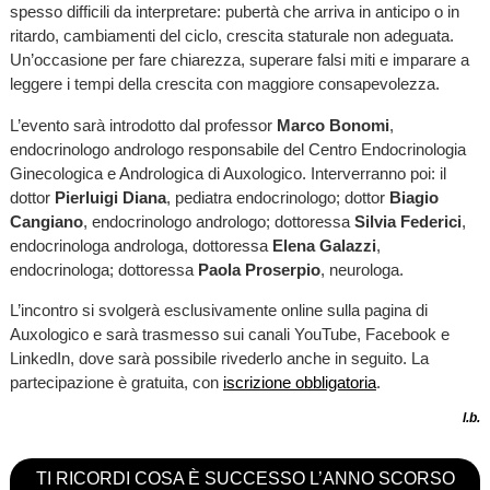
spesso difficili da interpretare: pubertà che arriva in anticipo o in
ritardo, cambiamenti del ciclo, crescita staturale non adeguata.
Un’occasione per fare chiarezza, superare falsi miti e imparare a
leggere i tempi della crescita con maggiore consapevolezza.
L’evento sarà introdotto dal professor
Marco Bonomi
,
endocrinologo andrologo responsabile del Centro Endocrinologia
Ginecologica e Andrologica di Auxologico. Interverranno poi: il
dottor
Pierluigi Diana
, pediatra endocrinologo; dottor
Biagio
Cangiano
, endocrinologo andrologo; dottoressa
Silvia Federici
,
endocrinologa androloga, dottoressa
Elena Galazzi
,
endocrinologa; dottoressa
Paola Proserpio
, neurologa.
L’incontro si svolgerà esclusivamente online sulla pagina di
Auxologico e sarà trasmesso sui canali YouTube, Facebook e
LinkedIn, dove sarà possibile rivederlo anche in seguito. La
partecipazione è gratuita, con
iscrizione obbligatoria
.
l.b.
TI RICORDI COSA È SUCCESSO L’ANNO SCORSO