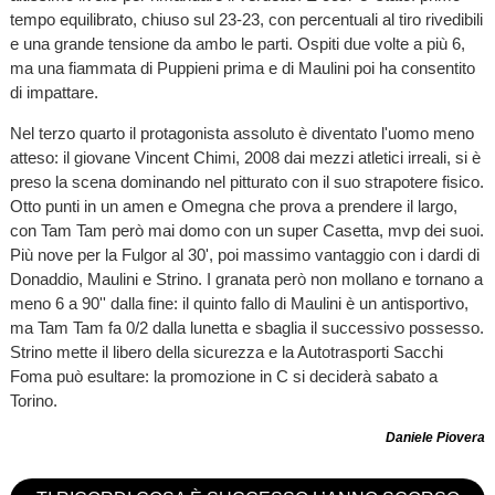
tempo equilibrato, chiuso sul 23-23, con percentuali al tiro rivedibili
e una grande tensione da ambo le parti. Ospiti due volte a più 6,
ma una fiammata di Puppieni prima e di Maulini poi ha consentito
di impattare.
Nel terzo quarto il protagonista assoluto è diventato l'uomo meno
atteso: il giovane Vincent Chimi, 2008 dai mezzi atletici irreali, si è
preso la scena dominando nel pitturato con il suo strapotere fisico.
Otto punti in un amen e Omegna che prova a prendere il largo,
con Tam Tam però mai domo con un super Casetta, mvp dei suoi.
Più nove per la Fulgor al 30', poi massimo vantaggio con i dardi di
Donaddio, Maulini e Strino. I granata però non mollano e tornano a
meno 6 a 90'' dalla fine: il quinto fallo di Maulini è un antisportivo,
ma Tam Tam fa 0/2 dalla lunetta e sbaglia il successivo possesso.
Strino mette il libero della sicurezza e la Autotrasporti Sacchi
Foma può esultare: la promozione in C si deciderà sabato a
Torino.
Daniele Piovera