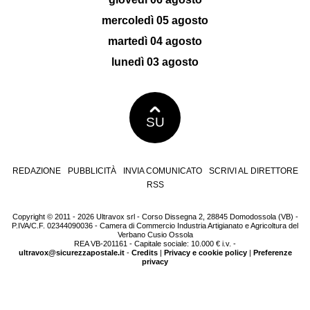
mercoledì 05 agosto
martedì 04 agosto
lunedì 03 agosto
SU
REDAZIONE
PUBBLICITÀ
INVIA COMUNICATO
SCRIVI AL DIRETTORE
RSS
Copyright © 2011 - 2026 Ultravox srl - Corso Dissegna 2, 28845 Domodossola (VB) -
P.IVA/C.F. 02344090036 - Camera di Commercio Industria Artigianato e Agricoltura del
Verbano Cusio Ossola
REA VB-201161 - Capitale sociale: 10.000 € i.v. -
ultravox@sicurezzapostale.it
-
Credits
|
Privacy e cookie policy
|
Preferenze
privacy