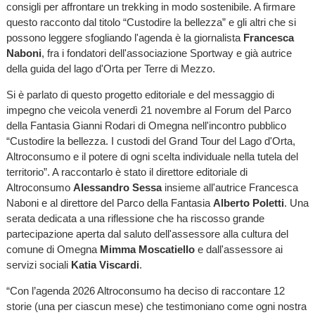
consigli per affrontare un trekking in modo sostenibile. A firmare
questo racconto dal titolo “Custodire la bellezza” e gli altri che si
possono leggere sfogliando l'agenda è la giornalista
Francesca
Naboni
, fra i fondatori dell'associazione Sportway e già autrice
della guida del lago d'Orta per Terre di Mezzo.
Si è parlato di questo progetto editoriale e del messaggio di
impegno che veicola venerdì 21 novembre al Forum del Parco
della Fantasia Gianni Rodari di Omegna nell'incontro pubblico
“Custodire la bellezza. I custodi del Grand Tour del Lago d'Orta,
Altroconsumo e il potere di ogni scelta individuale nella tutela del
territorio”. A raccontarlo è stato il direttore editoriale di
Altroconsumo
Alessandro Sessa
insieme all'autrice Francesca
Naboni e al direttore del Parco della Fantasia
Alberto Poletti
. Una
serata dedicata a una riflessione che ha riscosso grande
partecipazione aperta dal saluto dell'assessore alla cultura del
comune di Omegna
Mimma Moscatiello
e dall'assessore ai
servizi sociali
Katia Viscardi
.
“Con l’agenda 2026 Altroconsumo ha deciso di raccontare 12
storie (una per ciascun mese) che testimoniano come ogni nostra