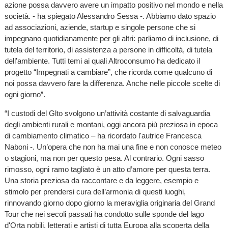
azione possa davvero avere un impatto positivo nel mondo e nella
società. - ha spiegato Alessandro Sessa -. Abbiamo dato spazio
ad associazioni, aziende, startup e singole persone che si
impegnano quotidianamente per gli altri: parliamo di inclusione, di
tutela del territorio, di assistenza a persone in difficoltà, di tutela
dell’ambiente. Tutti temi ai quali Altroconsumo ha dedicato il
progetto “Impegnati a cambiare”, che ricorda come qualcuno di
noi possa davvero fare la differenza. Anche nelle piccole scelte di
ogni giorno”.
“I custodi del Glto svolgono un’attività costante di salvaguardia
degli ambienti rurali e montani, oggi ancora più preziosa in epoca
di cambiamento climatico – ha ricordato l'autrice Francesca
Naboni -. Un’opera che non ha mai una fine e non conosce meteo
o stagioni, ma non per questo pesa. Al contrario. Ogni sasso
rimosso, ogni ramo tagliato è un atto d’amore per questa terra.
Una storia preziosa da raccontare e da leggere, esempio e
stimolo per prendersi cura dell’armonia di questi luoghi,
rinnovando giorno dopo giorno la meraviglia originaria del Grand
Tour che nei secoli passati ha condotto sulle sponde del lago
d'Orta nobili, letterati e artisti di tutta Europa alla scoperta della