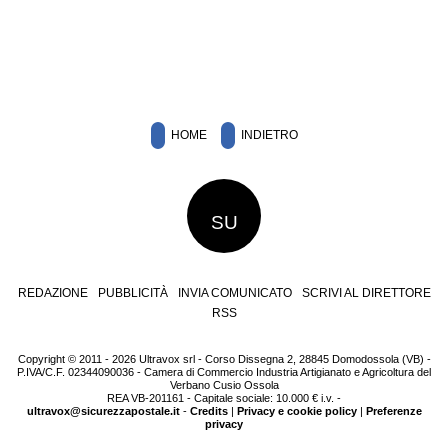
HOME
INDIETRO
SU
REDAZIONE
PUBBLICITÀ
INVIA COMUNICATO
SCRIVI AL DIRETTORE
RSS
Copyright © 2011 - 2026 Ultravox srl - Corso Dissegna 2, 28845 Domodossola (VB) -
P.IVA/C.F. 02344090036 - Camera di Commercio Industria Artigianato e Agricoltura del
Verbano Cusio Ossola
REA VB-201161 - Capitale sociale: 10.000 € i.v. -
ultravox@sicurezzapostale.it
-
Credits
|
Privacy e cookie policy
|
Preferenze
privacy