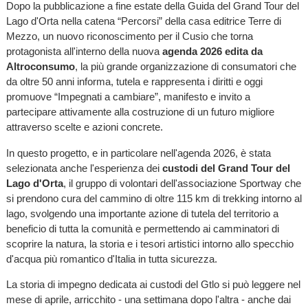
Dopo la pubblicazione a fine estate della Guida del Grand Tour del
Lago d'Orta nella catena “Percorsi” della casa editrice Terre di
Mezzo, un nuovo riconoscimento per il Cusio che torna
protagonista all'interno della nuova
agenda 2026 edita da
Altroconsumo
, la più grande organizzazione di consumatori che
da oltre 50 anni informa, tutela e rappresenta i diritti e oggi
promuove “Impegnati a cambiare”, manifesto e invito a
partecipare attivamente alla costruzione di un futuro migliore
attraverso scelte e azioni concrete.
In questo progetto, e in particolare nell'agenda 2026, è stata
selezionata anche l'esperienza dei
custodi del Grand Tour del
Lago d'Orta
, il gruppo di volontari dell'associazione Sportway che
si prendono cura del cammino di oltre 115 km di trekking intorno al
lago, svolgendo una importante azione di tutela del territorio a
beneficio di tutta la comunità e permettendo ai camminatori di
scoprire la natura, la storia e i tesori artistici intorno allo specchio
d'acqua più romantico d'Italia in tutta sicurezza.
La storia di impegno dedicata ai custodi del Gtlo si può leggere nel
mese di aprile, arricchito - una settimana dopo l'altra - anche dai